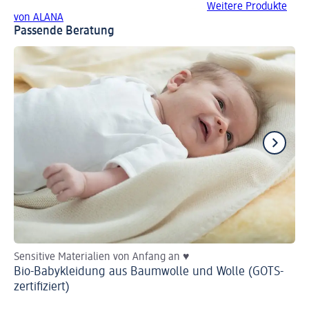
Weitere Produkte
von ALANA
Passende Beratung
Sensitive Materialien von Anfang an ♥
He
Bio-Babykleidung aus Baumwolle und Wolle (GOTS-
Ba
zertifiziert)