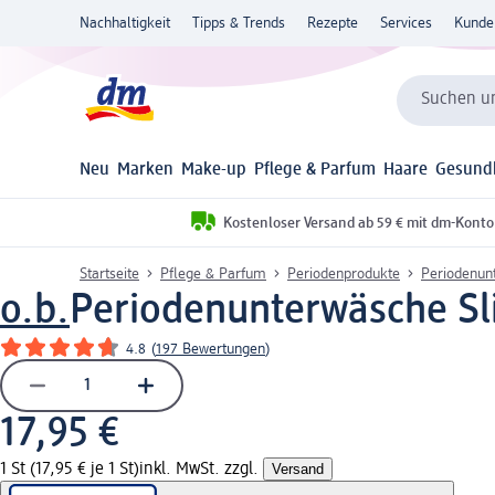
Nachhaltigkeit
Tipps & Trends
Rezepte
Services
Kunde
Suchen un
Neu
Marken
Make-up
Pflege & Parfum
Haare
Gesund
Kostenloser Versand ab 59 € mit dm-Konto
Startseite
Pflege & Parfum
Periodenprodukte
Periodenun
o.b.
Periodenunterwäsche Slip
4.8
(
197 Bewertungen
)
17,95 €
1 St (17,95 € je 1 St)
inkl. MwSt. zzgl.
Versand