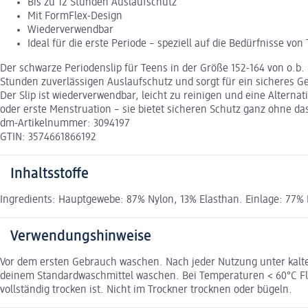
Bis zu 12 Stunden Auslaufschutz
Mit FormFlex-Design
Wiederverwendbar
Ideal für die erste Periode – speziell auf die Bedürfnisse 
Der schwarze Periodenslip für Teens in der Größe 152-164 von o.b. 
Stunden zuverlässigen Auslaufschutz und sorgt für ein sicheres G
Der Slip ist wiederverwendbar, leicht zu reinigen und eine Alterna
oder erste Menstruation – sie bietet sicheren Schutz ganz ohne d
dm-Artikelnummer: 3094197
GTIN: 3574661866192
Inhaltsstoffe
Ingredients: Hauptgewebe: 87% Nylon, 13% Elasthan. Einlage: 77% 
Verwendungshinweise
Vor dem ersten Gebrauch waschen. Nach jeder Nutzung unter kaltem
deinem Standardwaschmittel waschen. Bei Temperaturen < 60°C Flüs
vollständig trocken ist. Nicht im Trockner trocknen oder bügeln.