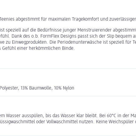
von Teenies abgestimmt für maximalen Tragekomfort und zuverlässige
ist speziell auf die Bedürfnisse junger Menstruierender abgestimmt.
efühl. Dank des o.b. FormFlex Designs passt sich der Slip bequem 
tive zu Einwegprodukten. Die Periodenunterwäsche ist speziell für T
as Gefühl einer herkömmlichen Binde.
Polyester, 13% Baumwolle, 10% Nylon
 Wasser ausspülen, bis das Wasser klar bleibt. Bei 60°C in der M
sigwaschmittel oder Vollwaschmittel nutzen. Keine Weichspüler od