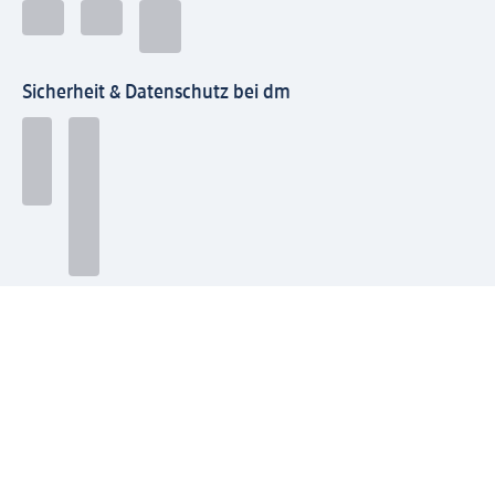
Sicherheit & Datenschutz bei dm
Zahlungsarten bei dm
Bei dm-med können die Zahlungsarten abweichen.