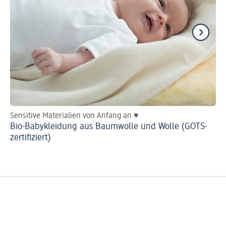
Sensitive Materialien von Anfang an ♥
He
Bio-Babykleidung aus Baumwolle und Wolle (GOTS-
Ba
zertifiziert)