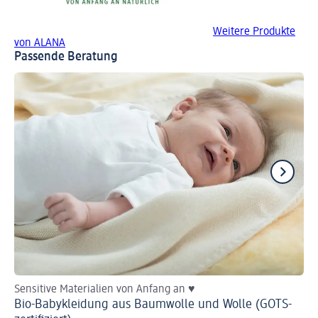
Weitere Produkte
von ALANA
Passende Beratung
Sensitive Materialien von Anfang an ♥
He
Bio-Babykleidung aus Baumwolle und Wolle (GOTS-
Ba