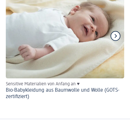
Sensitive Materialien von Anfang an ♥
He
Bio-Babykleidung aus Baumwolle und Wolle (GOTS-
Ba
zertifiziert)