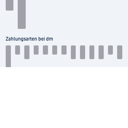
Zahlungsarten bei dm
Bei dm-med können die Zahlungsarten abweichen.
Mit dm verbinden
Jetzt die dm-App herunterladen