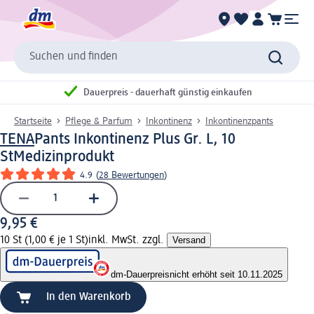
Suchen und finden
Dauerpreis - dauerhaft günstig einkaufen
Startseite
Pflege & Parfum
Inkontinenz
Inkontinenzpants
TENA
Pants Inkontinenz Plus Gr. L, 10
St
Medizinprodukt
4.9
(
28 Bewertungen
)
9,95 €
10 St (1,00 € je 1 St)
inkl. MwSt. zzgl.
Versand
dm-Dauerpreis
nicht erhöht seit 10.11.2025
In den Warenkorb