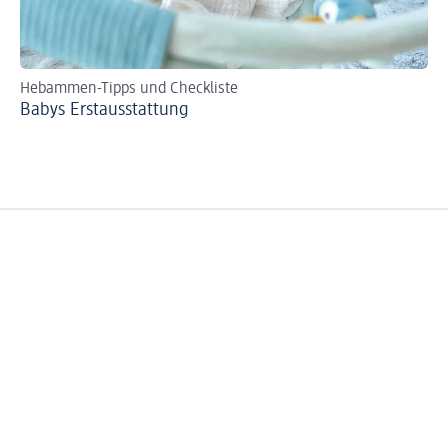
Hebammen-Tipps und Checkliste
Se
Babys Erst­aus­stattung
Bi
zer