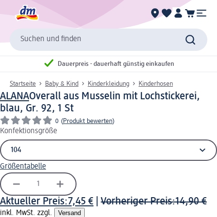
Suchen und finden
Dauerpreis - dauerhaft günstig einkaufen
Startseite
Baby & Kind
Kinderkleidung
Kinderhosen
ALANA
Overall aus Musselin mit Lochstickerei,
blau, Gr. 92, 1 St
0
(
Produkt bewerten
)
Konfektionsgröße
Größentabelle
Aktueller Preis:
7,45 €
|
Vorheriger Preis:
14,90 €
inkl. MwSt. zzgl.
Versand