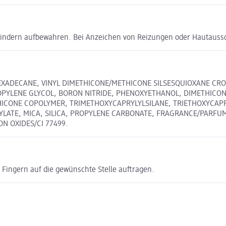
Kindern aufbewahren. Bei Anzeichen von Reizungen oder Hautauss
XADECANE, VINYL DIMETHICONE/METHICONE SILSESQUIOXANE CROS
ROPYLENE GLYCOL, BORON NITRIDE, PHENOXYETHANOL, DIMETHICON
HICONE COPOLYMER, TRIMETHOXYCAPRYLYLSILANE, TRIETHOXYCAPR
ILYLATE, MICA, SILICA, PROPYLENE CARBONATE, FRAGRANCE/PARF
RON OXIDES/CI 77499.
Fingern auf die gewünschte Stelle auftragen.