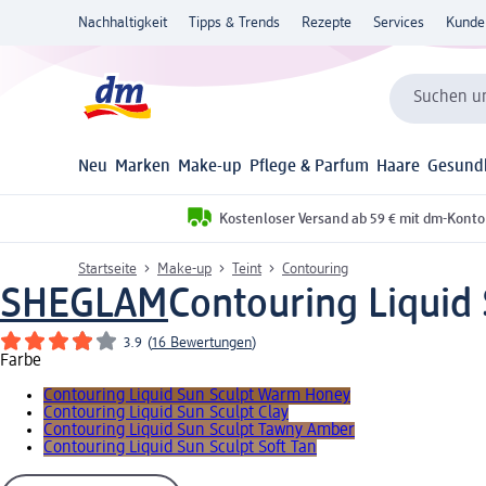
Nachhaltigkeit
Tipps & Trends
Rezepte
Services
Kunde
Suchen un
Neu
Marken
Make-up
Pflege & Parfum
Haare
Gesund
Kostenloser Versand ab 59 € mit dm-Konto
Startseite
Make-up
Teint
Contouring
SHEGLAM
Contouring Liquid
3.9
(
16 Bewertungen
)
Farbe
Contouring Liquid Sun Sculpt Warm Honey
Contouring Liquid Sun Sculpt Clay
Contouring Liquid Sun Sculpt Tawny Amber
Contouring Liquid Sun Sculpt Soft Tan