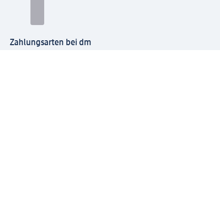
Zahlungsarten bei dm
Bei dm-med können die Zahlungsarten abweichen.
Mit dm verbinden
Jetzt die dm-App herunterladen