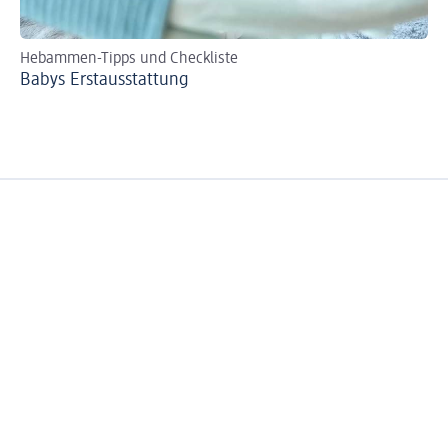
Hebammen-Tipps und Checkliste
Mi
Babys Erst­aus­stattung
Di