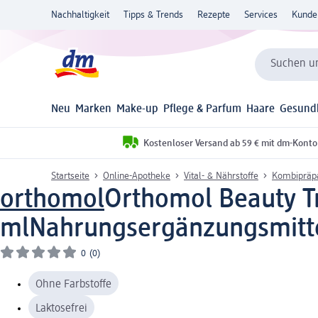
Nachhaltigkeit
Tipps & Trends
Rezepte
Services
Kunde
Suchen un
Neu
Marken
Make-up
Pflege & Parfum
Haare
Gesund
Kostenloser Versand ab 59 € mit dm-Konto
Startseite
Online-Apotheke
Vital- & Nährstoffe
Kombipräp
orthomol
Orthomol Beauty Tr
ml
Nahrungsergänzungsmitt
0
(0)
Ohne Farbstoffe
Laktosefrei