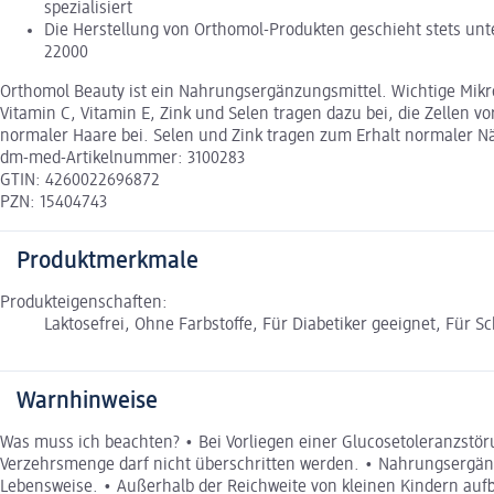
spezialisiert
Die Herstellung von Orthomol-Produkten geschieht stets unt
22000
Orthomol Beauty ist ein Nahrungsergänzungsmittel. Wichtige Mikro
Vitamin C, Vitamin E, Zink und Selen tragen dazu bei, die Zellen v
normaler Haare bei. Selen und Zink tragen zum Erhalt normaler Nä
dm-med-Artikelnummer: 3100283
GTIN: 4260022696872
PZN: 15404743
Produktmerkmale
Produkteigenschaften:
Laktosefrei, Ohne Farbstoffe, Für Diabetiker geeignet, Für S
Warnhinweise
Was muss ich beachten? • Bei Vorliegen einer Glucosetoleranzstör
Verzehrsmenge darf nicht überschritten werden. • Nahrungsergänz
Lebensweise. • Außerhalb der Reichweite von kleinen Kindern aufb