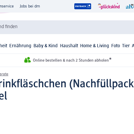
nservice
Jobs bei dm
d finden
heit
Ernährung
Baby & Kind
Haushalt
Home & Living
Foto
Tier
*
Online bestellen & nach 2 Stunden abholen
arate
inkfläschchen (Nachfüllpack
el