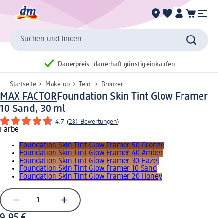
Suchen und finden
Dauerpreis - dauerhaft günstig einkaufen
Startseite
Make-up
Teint
Bronzer
MAX FACTOR
Foundation Skin Tint Glow Framer
10 Sand, 30 ml
4.7
(
281 Bewertungen
)
Farbe
Foundation Skin Tint Glow Framer 50 Bronze
Foundation Skin Tint Glow Framer 40 Amber
Foundation Skin Tint Glow Framer 30 Hazel
Foundation Skin Tint Glow Framer 10 Sand
Foundation Skin Tint Glow Framer 20 Honey
9,95 €