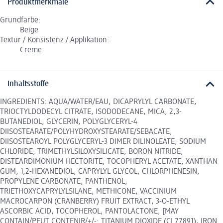
Produktmerkmale
Grundfarbe:
Beige
Textur / Konsistenz / Applikation:
Creme
Inhaltsstoffe
INGREDIENTS: AQUA/WATER/EAU, DICAPRYLYL CARBONATE,
TRIOCTYLDODECYL CITRATE, ISODODECANE, MICA, 2,3-
BUTANEDIOL, GLYCERIN, POLYGLYCERYL-4
DIISOSTEARATE/POLYHYDROXYSTEARATE/SEBACATE,
DIISOSTEAROYL POLYGLYCERYL-3 DIMER DILINOLEATE, SODIUM
CHLORIDE, TRIMETHYLSILOXYSILICATE, BORON NITRIDE,
DISTEARDIMONIUM HECTORITE, TOCOPHERYL ACETATE, XANTHAN
GUM, 1,2-HEXANEDIOL, CAPRYLYL GLYCOL, CHLORPHENESIN,
PROPYLENE CARBONATE, PANTHENOL,
TRIETHOXYCAPRYLYLSILANE, METHICONE, VACCINIUM
MACROCARPON (CRANBERRY) FRUIT EXTRACT, 3-O-ETHYL
ASCORBIC ACID, TOCOPHEROL, PANTOLACTONE, [MAY
CONTAIN/PEUT CONTENIR/+/-: TITANIUM DIOXIDE (CI 77891), IRON