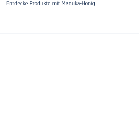
Entdecke Produkte mit Manuka-Honig
So 
Ve