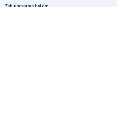
Zahlungsarten bei dm
Bei dm-med können die Zahlungsarten abweichen.
Mit dm verbinden
Jetzt die dm-App herunterladen
Impressum dm
Datenschutz dm