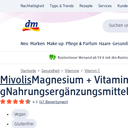
Nachhaltigkeit
Tipps & Trends
Rezepte
Services
Kunde
Suchen un
Neu
Marken
Make-up
Pflege & Parfum
Haare
Gesund
Kostenloser Versand ab 59 € mit dm-Konto
Startseite
Gesundheit
Vitamine
Vitamin C
Mivolis
Magnesium + Vitamin 
g
Nahrungsergänzungsmitte
4.5
(
47 Bewertungen
)
Vegan
Glutenfrei