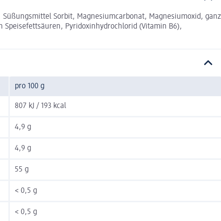
. Süßungsmittel Sorbit, Magnesiumcarbonat, Magnesiumoxid, ganz
 Speisefettsäuren, Pyridoxinhydrochlorid (Vitamin B6),
pro 100 g
807 kJ / 193 kcal
4,9 g
4,9 g
55 g
< 0,5 g
< 0,5 g