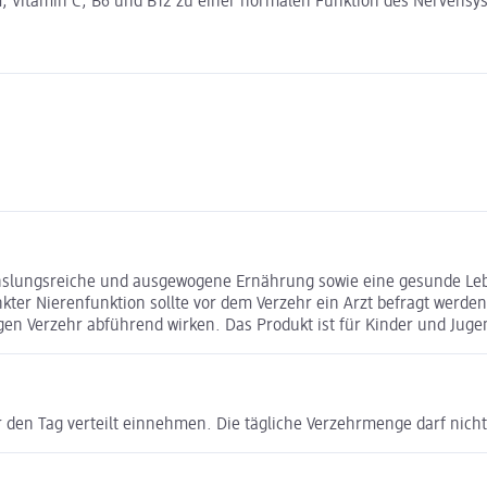
Vitamin C, B6 und B12 zu einer normalen Funktion des Nervensys
chslungsreiche und ausgewogene Ernährung sowie eine gesunde Leb
er Nierenfunktion sollte vor dem Verzehr ein Arzt befragt werden
n Verzehr abführend wirken. Das Produkt ist für Kinder und Jugen
r den Tag verteilt einnehmen. Die tägliche Verzehrmenge darf nich