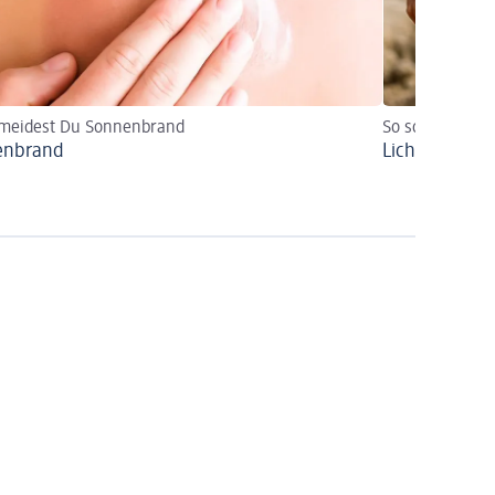
rmeidest Du Sonnenbrand
So schützt Du 
enbrand
Lichtschutzfa