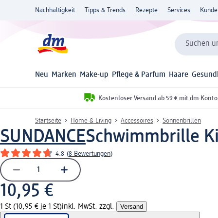
Nachhaltigkeit
Tipps & Trends
Rezepte
Services
Kunde
Suchen un
Neu
Marken
Make-up
Pflege & Parfum
Haare
Gesund
Kostenloser Versand ab 59 € mit dm-Konto
Startseite
Home & Living
Accessoires
Sonnenbrillen
SUNDANCE
Schwimmbrille Ki
4.8
(
8 Bewertungen
)
10,95 €
1 St (10,95 € je 1 St)
inkl. MwSt. zzgl.
Versand