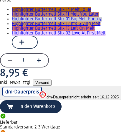
Farbe
Highlighter Buttermelt Stix 14 Melt To Be
Highlighter Buttermelt Stix 11 Melt You Later
Highlighter Buttermelt Stix 01 Big Melt Energy
Highlighter Buttermelt Stix 12 It's Giving Melt
Highlighter Buttermelt Stix 13 Left On Melt
Highlighter Buttermelt Stix 02 Love At First Melt
8,95 €
inkl. MwSt. zzgl.
Versand
dm-Dauerpreis
nicht erhöht seit 16.12.2025
In den Warenkorb
Lieferbar
Standardversand 2-3 Werktage