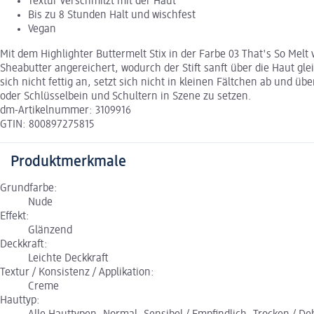
Textur verschmilzt mit der Haut
Bis zu 8 Stunden Halt und wischfest
Vegan
Mit dem Highlighter Buttermelt Stix in der Farbe 03 That's So Mel
Sheabutter angereichert, wodurch der Stift sanft über die Haut glei
sich nicht fettig an, setzt sich nicht in kleinen Fältchen ab un
oder Schlüsselbein und Schultern in Szene zu setzen.
dm-Artikelnummer: 3109916
GTIN: 800897275815
Produktmerkmale
Grundfarbe:
Nude
Effekt:
Glänzend
Deckkraft:
Leichte Deckkraft
Textur / Konsistenz / Applikation:
Creme
Hauttyp: