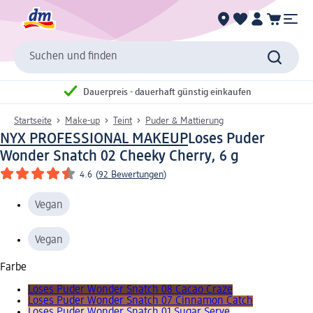
Suchen und finden
Dauerpreis - dauerhaft günstig einkaufen
Startseite
Make-up
Teint
Puder & Mattierung
NYX PROFESSIONAL MAKEUP
Loses Puder
Wonder Snatch 02 Cheeky Cherry, 6 g
4.6
(
92 Bewertungen
)
Vegan
Vegan
Farbe
Loses Puder Wonder Snatch 08 Cacao Craze
Loses Puder Wonder Snatch 07 Cinnamon Catch
Loses Puder Wonder Snatch 01 Sugar Serve