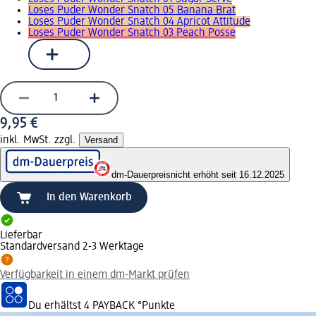
Loses Puder Wonder Snatch 05 Banana Brat
Loses Puder Wonder Snatch 04 Apricot Attitude
Loses Puder Wonder Snatch 03 Peach Posse
9,95 €
inkl. MwSt. zzgl.
Versand
dm-Dauerpreis
nicht erhöht seit 16.12.2025
In den Warenkorb
Lieferbar
Standardversand 2-3 Werktage
Verfügbarkeit in einem dm-Markt prüfen
Du erhältst
4 PAYBACK
°Punkte