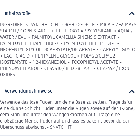
Inhaltsstoffe
INGREDIENTS: SYNTHETIC FLUORPHLOGOPITE • MICA • ZEA MAYS
STARCH / CORN STARCH • TRIETHOXYCAPRYLYLSILANE • AQUA /
WATER / EAU • PALMITOYL CAMELLIA SINENSIS EXTRACT •
PALMITOYL TETRAPEPTIDE-7 • PALMITOYL TRIPEPTIDE-1 •
NEOPENTYL GLYCOL DICAPRYLATE/DICAPRATE • CAPRYLYL GLYCOL
• LACTIC ACID • PENTYLENE GLYCOL • POLYGLYCERYL-2
ISOSTEARATE • 1,2-HEXANEDIOL • TOCOPHERYL ACETATE •
PHENOXYETHANOL • CI 45410 / RED 28 LAKE • CI 77492 / IRON
OXIDES
Verwendungshinweise
Verwende das lose Puder, um deine Base zu setten. Trage dafür
eine dünne Schicht Puder unter die Augen sowie auf der T-Zone,
dem Kinn und unter den Wangenknochen auf. Trage eine
großzügige Menge Puder auf und lass es bake'n, bevor du den
Überschuss abwischst - SNATCH IT!