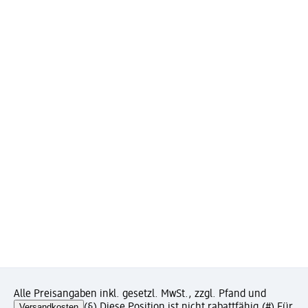
Alle Preisangaben inkl. gesetzl. MwSt., zzgl. Pfand und
Versandkosten
(§) Diese Position ist nicht rabattfähig.
(#) Für