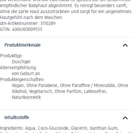
Bio-Weizenkleie und Bio-Calendula ist speziell auf die Bedürfnisse
empfindlicher Babyhaut abgestimmt. Es reinigt besonders sanft,
ohne die zarte Haut auszutrocknen und sorgt für ein angenehmes
Hautgefühl nach dem Waschen.
dm-Artikelnummer: 3110289
GTIN: 4006303009555
Produktmerkmale
Produkttyp:
Duschgel
Altersempfehlung:
von Geburt an
Produkteigenschaften:
Vegan, Ohne Parabene, Ohne Paraffine / Mineralöle, Ohne
Alkohol, Vegetarisch, Ohne Parfüm, Laktosefrei,
Naturkosmetik
Inhaltsstoffe
Ingredients: Aqua, Coco-Glucoside, Glycerin, Xanthan Gum,