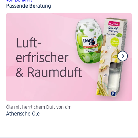
von Denkmit
Passende Beratung
Öle mit herrlichem Duft von dm
Ti
Ätherische Öle
Si