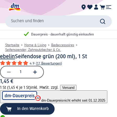
Suchen und finden
Dauerpreis - dauerhaft günstig einkaufen
Startseite
Home & Living
Badaccessoires
Seifenspender, Zahnputzbecher & Co.
ebelin
Seifendose grün (200 ml), 1 St
4.9
(
17 Bewertungen
)
1,45 €
1 St (1,45 € je 1 St)
inkl. MwSt. zzgl.
Versand
dm-Dauerpreis
nicht erhöht seit 01.12.2025
In den Warenkorb