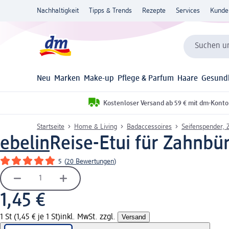
Nachhaltigkeit
Tipps & Trends
Rezepte
Services
Kunde
Suchen un
Neu
Marken
Make-up
Pflege & Parfum
Haare
Gesund
Kostenloser Versand ab 59 € mit dm-Konto
Startseite
Home & Living
Badaccessoires
Seifenspender, 
ebelin
Reise-Etui für Zahnbür
5
(
20 Bewertungen
)
1,45 €
1 St (1,45 € je 1 St)
inkl. MwSt. zzgl.
Versand