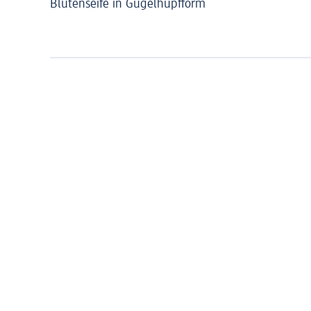
Blütenseife in Gugelhupfform