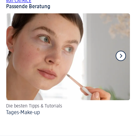
von CATRICE
Passende Beratung
Die besten Tipps & Tutorials
Tu
Tages-Make-up
Br