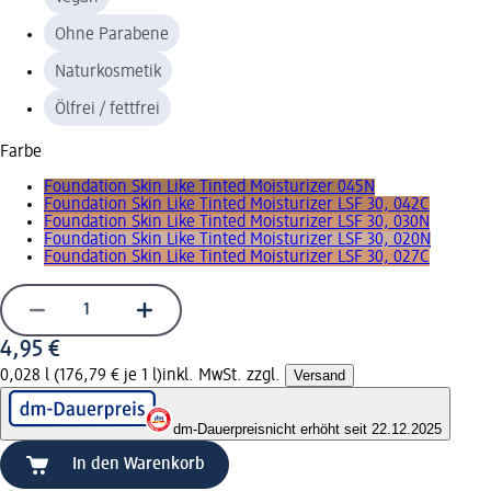
Ohne Parabene
Naturkosmetik
Ölfrei / fettfrei
Farbe
Foundation Skin Like Tinted Moisturizer 045N
Foundation Skin Like Tinted Moisturizer LSF 30, 042C
Foundation Skin Like Tinted Moisturizer LSF 30, 030N
Foundation Skin Like Tinted Moisturizer LSF 30, 020N
Foundation Skin Like Tinted Moisturizer LSF 30, 027C
4,95 €
0,028 l (176,79 € je 1 l)
inkl. MwSt. zzgl.
Versand
dm-Dauerpreis
nicht erhöht seit 22.12.2025
In den Warenkorb