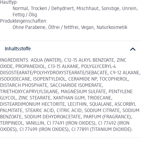
Hauttyp:
Normal, Trocken / Dehydriert, Mischhaut, Sonstige, Unrein,
Fettig / Ölig
Produkteigenschaften:
Ohne Parabene, Ölfrei / fettfrei, Vegan, Naturkosmetik
Inhaltsstoffe
INGREDIENTS: AQUA (WATER), C12-15 ALKYL BENZOATE, ZINC
OXIDE, PROPANEDIOL, C13-15 ALKANE, POLYGLYCERYL-4
DIISOSTEARATE/POLYHYDROXYSTEARATE/SEBACATE, C9-12 ALKANE,
ISODODECANE, ISOPENTYLDIOL, CERAMIDE NP, TOCOPHEROL,
DISTARCH PHOSPHATE, SACCHARIDE ISOMERATE,
TRIETHOXYCAPRYLYLSILANE, MAGNESIUM SULFATE, PENTYLENE
GLYCOL, ZINC STEARATE, XANTHAN GUM, TRIDECANE,
DISTEARDIMONIUM HECTORITE, LECITHIN, SQUALANE, ASCORBYL
PALMITATE, STEARIC ACID, CITRIC ACID, SODIUM CITRATE, SODIUM
BENZOATE, SODIUM DEHYDROACETATE, PARFUM (FRAGRANCE),
TERPINEOL, VANILLIN, CI 77491 (IRON OXIDES), CI 77492 (IRON
OXIDES), CI 77499 (IRON OXIDES), CI 77891 (TITANIUM DIOXIDE).