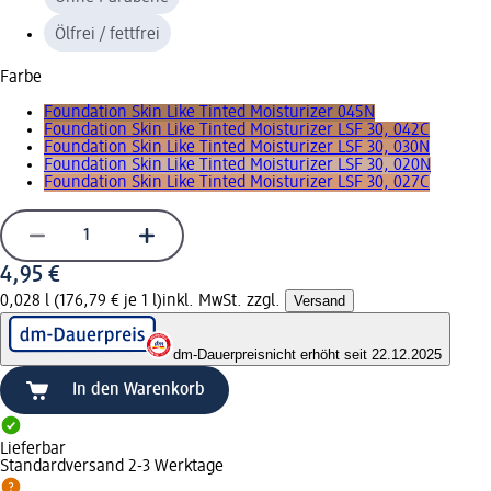
Ölfrei / fettfrei
Farbe
Foundation Skin Like Tinted Moisturizer 045N
Foundation Skin Like Tinted Moisturizer LSF 30, 042C
Foundation Skin Like Tinted Moisturizer LSF 30, 030N
Foundation Skin Like Tinted Moisturizer LSF 30, 020N
Foundation Skin Like Tinted Moisturizer LSF 30, 027C
4,95 €
0,028 l (176,79 € je 1 l)
inkl. MwSt. zzgl.
Versand
dm-Dauerpreis
nicht erhöht seit 22.12.2025
In den Warenkorb
Lieferbar
Standardversand 2-3 Werktage