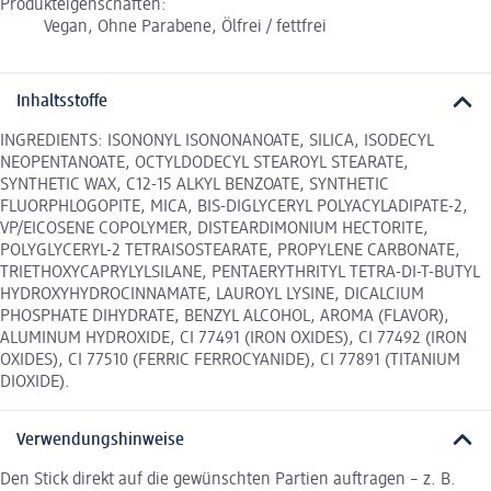
Produkteigenschaften:
Vegan, Ohne Parabene, Ölfrei / fettfrei
Inhaltsstoffe
INGREDIENTS: ISONONYL ISONONANOATE, SILICA, ISODECYL
NEOPENTANOATE, OCTYLDODECYL STEAROYL STEARATE,
SYNTHETIC WAX, C12-15 ALKYL BENZOATE, SYNTHETIC
FLUORPHLOGOPITE, MICA, BIS-DIGLYCERYL POLYACYLADIPATE-2,
VP/EICOSENE COPOLYMER, DISTEARDIMONIUM HECTORITE,
POLYGLYCERYL-2 TETRAISOSTEARATE, PROPYLENE CARBONATE,
TRIETHOXYCAPRYLYLSILANE, PENTAERYTHRITYL TETRA-DI-T-BUTYL
HYDROXYHYDROCINNAMATE, LAUROYL LYSINE, DICALCIUM
PHOSPHATE DIHYDRATE, BENZYL ALCOHOL, AROMA (FLAVOR),
ALUMINUM HYDROXIDE, CI 77491 (IRON OXIDES), CI 77492 (IRON
OXIDES), CI 77510 (FERRIC FERROCYANIDE), CI 77891 (TITANIUM
DIOXIDE).
Verwendungshinweise
Den Stick direkt auf die gewünschten Partien auftragen – z. B.