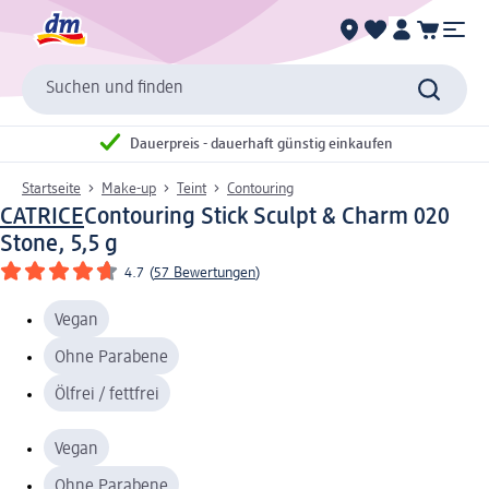
Suchen und finden
Dauerpreis - dauerhaft günstig einkaufen
Startseite
Make-up
Teint
Contouring
CATRICE
Contouring Stick Sculpt & Charm 020
Stone, 5,5 g
4.7
(
57 Bewertungen
)
Vegan
Ohne Parabene
Ölfrei / fettfrei
Vegan
Ohne Parabene