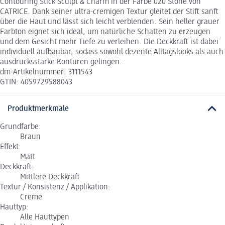
Contouring Stick Sculpt & Charm in der Farbe 020 Stone von
CATRICE. Dank seiner ultra-cremigen Textur gleitet der Stift sanft
über die Haut und lässt sich leicht verblenden. Sein heller grauer
Farbton eignet sich ideal, um natürliche Schatten zu erzeugen
und dem Gesicht mehr Tiefe zu verleihen. Die Deckkraft ist dabei
individuell aufbaubar, sodass sowohl dezente Alltagslooks als auch
ausdrucksstarke Konturen gelingen.
dm-Artikelnummer: 3111543
GTIN: 4059729588043
Produktmerkmale
Grundfarbe:
Braun
Effekt:
Matt
Deckkraft:
Mittlere Deckkraft
Textur / Konsistenz / Applikation:
Creme
Hauttyp:
Alle Hauttypen