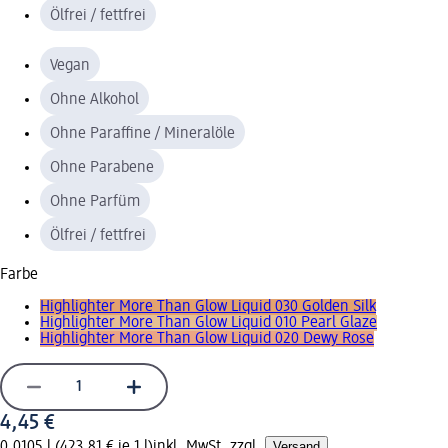
Ölfrei / fettfrei
Vegan
Ohne Alkohol
Ohne Paraffine / Mineralöle
Ohne Parabene
Ohne Parfüm
Ölfrei / fettfrei
Farbe
Highlighter More Than Glow Liquid 030 Golden Silk
Highlighter More Than Glow Liquid 010 Pearl Glaze
Highlighter More Than Glow Liquid 020 Dewy Rose
4,45 €
0,0105 l (423,81 € je 1 l)
inkl. MwSt. zzgl.
Versand