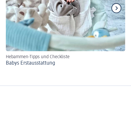
Hebammen-Tipps und Checkliste
Tip
Babys Erst­aus­stattung
Fl