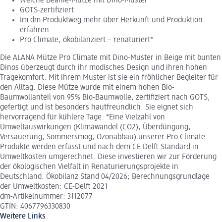
Weiche Beanie-Mütze mit Dino-Muster
GOTS-zertifiziert
Im dm Produktweg mehr über Herkunft und Produktion
erfahren
Pro Climate, ökobilanziert – renaturiert*
Die ALANA Mütze Pro Climate mit Dino-Muster in Beige mit bunten
Dinos überzeugt durch ihr modisches Design und ihren hohen
Tragekomfort. Mit ihrem Muster ist sie ein fröhlicher Begleiter für
den Alltag. Diese Mütze wurde mit einem hohen Bio-
Baumwollanteil von 95% Bio-Baumwolle, zertifiziert nach GOTS,
gefertigt und ist besonders hautfreundlich. Sie eignet sich
hervorragend für kühlere Tage. *Eine Vielzahl von
Umweltauswirkungen (Klimawandel (CO2), Überdüngung,
Versauerung, Sommersmog, Ozonabbau) unserer Pro Climate
Produkte werden erfasst und nach dem CE Delft Standard in
Umweltkosten umgerechnet. Diese investieren wir zur Förderung
der ökologischen Vielfalt in Renaturierungsprojekte in
Deutschland. Ökobilanz Stand 04/2026; Berechnungsgrundlage
der Umweltkosten: CE-Delft 2021
dm-Artikelnummer: 3112077
GTIN: 4067796330830
Weitere Links