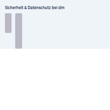
Sicherheit & Datenschutz bei dm
Zahlungsarten bei dm
Bei dm-med können die Zahlungsarten abweichen.
Mit dm verbinden