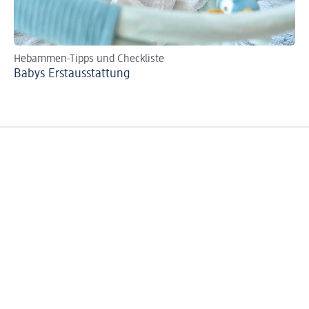
Hebammen-Tipps und Checkliste
Raf
Babys Erst­aus­stattung
Ba