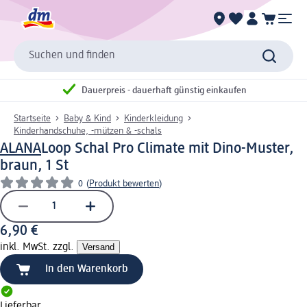
Suchen und finden
Dauerpreis - dauerhaft günstig einkaufen
Startseite
Baby & Kind
Kinderkleidung
Kinderhandschuhe, -mützen & -schals
ALANA
Loop Schal Pro Climate mit Dino-Muster,
braun, 1 St
0
(
Produkt bewerten
)
6,90 €
inkl. MwSt. zzgl.
Versand
In den Warenkorb
Lieferbar