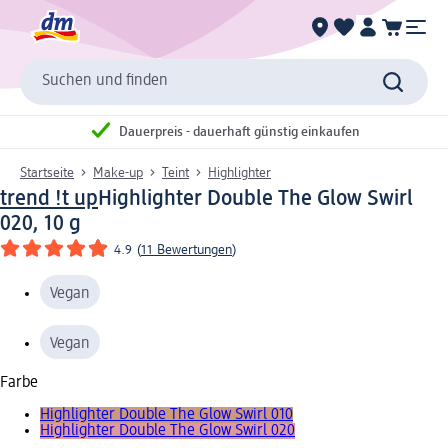
Suchen und finden
Dauerpreis - dauerhaft günstig einkaufen
Startseite
Make-up
Teint
Highlighter
trend !t up
Highlighter Double The Glow Swirl
020, 10 g
4.9
(
11 Bewertungen
)
Vegan
Vegan
Farbe
Highlighter Double The Glow Swirl 010
Highlighter Double The Glow Swirl 020