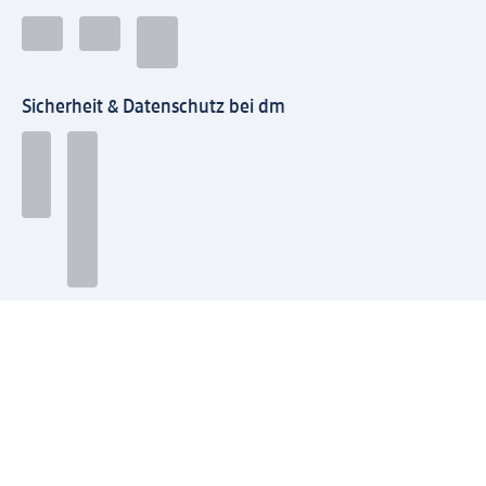
Sicherheit & Datenschutz bei dm
Zahlungsarten bei dm
Bei dm-med können die Zahlungsarten abweichen.