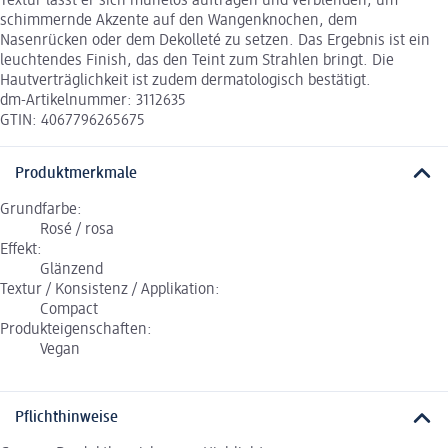
Textur lässt er sich mühelos auftragen und verblenden, um
schimmernde Akzente auf den Wangenknochen, dem
Nasenrücken oder dem Dekolleté zu setzen. Das Ergebnis ist ein
leuchtendes Finish, das den Teint zum Strahlen bringt. Die
Hautverträglichkeit ist zudem dermatologisch bestätigt.
dm-Artikelnummer: 3112635
GTIN: 4067796265675
Produktmerkmale
Grundfarbe:
Rosé / rosa
Effekt:
Glänzend
Textur / Konsistenz / Applikation:
Compact
Produkteigenschaften:
Vegan
Pflichthinweise