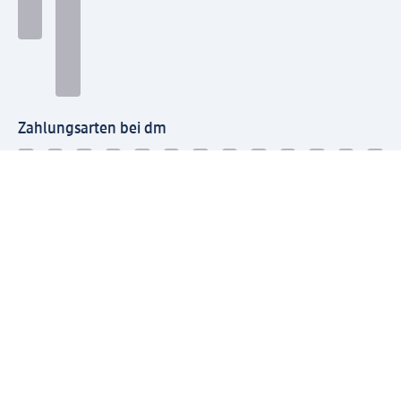
Zahlungsarten bei dm
Bei dm-med können die Zahlungsarten abweichen.
Mit dm verbinden
Jetzt die dm-App herunterladen