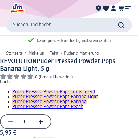
Suchen und finden
Dauerpreis - dauerhaft günstig einkaufen
Startseite
Make-up
Teint
Puder & Mattierung
REVOLUTION
Puder Pressed Powder Pops
Banana Light, 5 g
0
(
Produkt bewerten
)
Farbe
Puder Pressed Powder Pops Translucent
Puder Pressed Powder Pops Banana Light
Puder Pressed Powder Pops Banana
Puder Pressed Powder Pops Peach
5,95 €