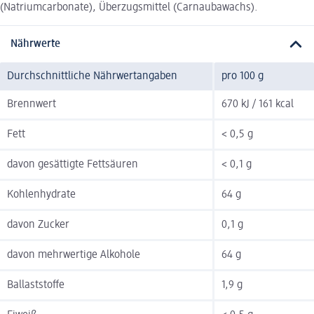
(Natriumcarbonate), Überzugsmittel (Carnaubawachs).
Nährwerte
Durchschnittliche Nährwertangaben
pro 100 g
Brennwert
670 kJ / 161 kcal
Fett
< 0,5 g
davon gesättigte Fettsäuren
< 0,1 g
Kohlenhydrate
64 g
davon Zucker
0,1 g
davon mehrwertige Alkohole
64 g
Ballaststoffe
1,9 g