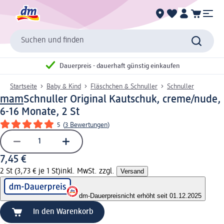
Suchen und finden
Dauerpreis - dauerhaft günstig einkaufen
Startseite
Baby & Kind
Fläschchen & Schnuller
Schnuller
mam
Schnuller Original Kautschuk, creme/nude,
6-16 Monate, 2 St
5
(
3 Bewertungen
)
7,45 €
2 St (3,73 € je 1 St)
inkl. MwSt. zzgl.
Versand
dm-Dauerpreis
nicht erhöht seit 01.12.2025
In den Warenkorb