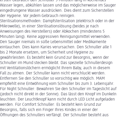
ersten Gebrauch den Schnuller 5 Minuten lang in kochendes
Wasser legen, abkühlen lassen und das möglicherweise im Sauger
eingedrungene Wasser ausdrücken. Dies dient zum Sicherstellen
der Hygiene. Vor jedem Gebrauch reinigen.
Sterilisationsmethoden: Dampfsterilisation (elektrisch oder in der
Mikrowelle), in einer Sterilisationslösung (beides je nach
Anweisungen des Herstellers) oder Abkochen (mindestens 5
Minuten lang). Keine aggressiven Reinigungsmittel verwenden.
Den Sauger niemals in süße Lebensmittel oder Medikamente
eintauchen. Dies kann Karies verursachen. Den Schnuller alle 1
bis 2 Monate ersetzen, um Sicherheit und Hygiene zu
gewährleisten. Es besteht kein Grund zur Besorgnis, wenn der
Schnuller im Mund stecken bleibt. Das spezielle Schnullerdesign
mit Ventilationslöchern ermöglicht Ihrem Baby, auch in diesem
Fall zu atmen. Der Schnuller kann nicht verschluckt werden.
Entfernen Sie den Schnuller so vorsichtig wie möglich. MAM
empfiehlt eine Entwöhnung vom Schnuller bis zum 3. Lebensjahr.
Für Night Schnuller: Bewahren Sie den Schnuller im Tageslicht auf
(jedoch nicht direkt in der Sonne). Das lässt den Knopf im Dunkeln
leuchten. Der Leuchtknopf kann nicht durch LED Licht aufgeladen
werden. Für Comfort Schnuller: Es besteht kein Grund zur
Besorgnis, falls sich ein Finger Ihres Kindes in einer der
Öffnungen des Schnullers verfängt. Der Schnuller besteht aus