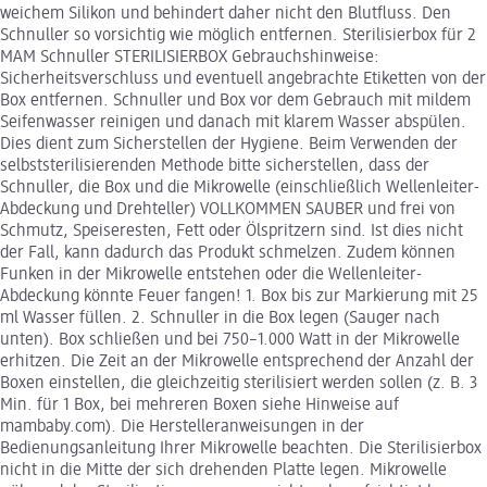
weichem Silikon und behindert daher nicht den Blutfluss. Den
Schnuller so vorsichtig wie möglich entfernen. Sterilisierbox für 2
MAM Schnuller STERILISIERBOX Gebrauchshinweise:
Sicherheitsverschluss und eventuell angebrachte Etiketten von der
Box entfernen. Schnuller und Box vor dem Gebrauch mit mildem
Seifenwasser reinigen und danach mit klarem Wasser abspülen.
Dies dient zum Sicherstellen der Hygiene. Beim Verwenden der
selbststerilisierenden Methode bitte sicherstellen, dass der
Schnuller, die Box und die Mikrowelle (einschließlich Wellenleiter-
Abdeckung und Drehteller) VOLLKOMMEN SAUBER und frei von
Schmutz, Speiseresten, Fett oder Ölspritzern sind. Ist dies nicht
der Fall, kann dadurch das Produkt schmelzen. Zudem können
Funken in der Mikrowelle entstehen oder die Wellenleiter-
Abdeckung könnte Feuer fangen! 1. Box bis zur Markierung mit 25
ml Wasser füllen. 2. Schnuller in die Box legen (Sauger nach
unten). Box schließen und bei 750–1.000 Watt in der Mikrowelle
erhitzen. Die Zeit an der Mikrowelle entsprechend der Anzahl der
Boxen einstellen, die gleichzeitig sterilisiert werden sollen (z. B. 3
Min. für 1 Box, bei mehreren Boxen siehe Hinweise auf
mambaby.com). Die Herstelleranweisungen in der
Bedienungsanleitung Ihrer Mikrowelle beachten. Die Sterilisierbox
nicht in die Mitte der sich drehenden Platte legen. Mikrowelle