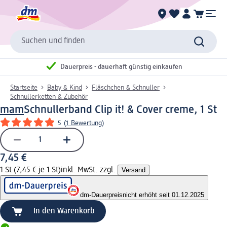
Suchen und finden
Dauerpreis - dauerhaft günstig einkaufen
Startseite
Baby & Kind
Fläschchen & Schnuller
Schnullerketten & Zubehör
mam
Schnullerband Clip it! & Cover creme, 1 St
5
(
1 Bewertung
)
7,45 €
1 St (7,45 € je 1 St)
inkl. MwSt. zzgl.
Versand
dm-Dauerpreis
nicht erhöht seit 01.12.2025
In den Warenkorb