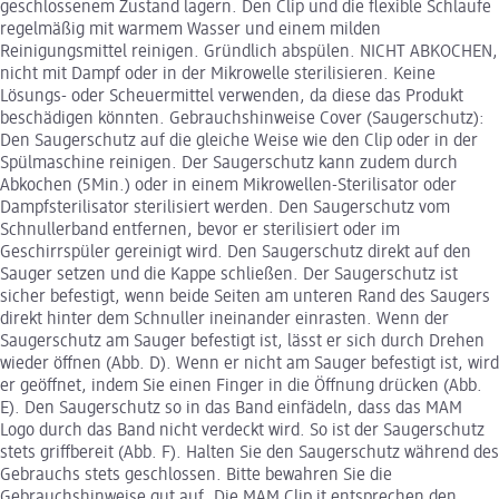
geschlossenem Zustand lagern. Den Clip und die flexible Schlaufe
regelmäßig mit warmem Wasser und einem milden
Reinigungsmittel reinigen. Gründlich abspülen. NICHT ABKOCHEN,
nicht mit Dampf oder in der Mikrowelle sterilisieren. Keine
Lösungs- oder Scheuermittel verwenden, da diese das Produkt
beschädigen könnten. Gebrauchshinweise Cover (Saugerschutz):
Den Saugerschutz auf die gleiche Weise wie den Clip oder in der
Spülmaschine reinigen. Der Saugerschutz kann zudem durch
Abkochen (5Min.) oder in einem Mikrowellen-Sterilisator oder
Dampfsterilisator sterilisiert werden. Den Saugerschutz vom
Schnullerband entfernen, bevor er sterilisiert oder im
Geschirrspüler gereinigt wird. Den Saugerschutz direkt auf den
Sauger setzen und die Kappe schließen. Der Saugerschutz ist
sicher befestigt, wenn beide Seiten am unteren Rand des Saugers
direkt hinter dem Schnuller ineinander einrasten. Wenn der
Saugerschutz am Sauger befestigt ist, lässt er sich durch Drehen
wieder öffnen (Abb. D). Wenn er nicht am Sauger befestigt ist, wird
er geöffnet, indem Sie einen Finger in die Öffnung drücken (Abb.
E). Den Saugerschutz so in das Band einfädeln, dass das MAM
Logo durch das Band nicht verdeckt wird. So ist der Saugerschutz
stets griffbereit (Abb. F). Halten Sie den Saugerschutz während des
Gebrauchs stets geschlossen. Bitte bewahren Sie die
Gebrauchshinweise gut auf. Die MAM Clip it entsprechen den