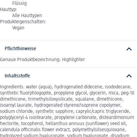
Flüssig
Hauttyp:
Alle Hauttypen
Produkteigenschaften:
Vegan
Pflichthinweise
Genaue Produktbezeichnung: Highlighter
Inhaltsstoffe
Ingredients: water (aqua), hydrogenated didecene, isododecane,
synthetic fluorphlogopite, propylene glycol, glycerin, mica, peg-10
dimethicone, trimethylsiloxysilicate, squalane, dimethicone,
isoamyl laurate, hydrogenated styrene/isoprene copolymer,
sodium chloride, synthetic sapphire, caprylic/capric triglyceride,
polyglyceryl-4 isostearate, propylene carbonate, disteardimonium
hectorite, tocopherol, helianthus annuus (sunflower) seed oil,
calendula officinalis flower extract, polymethylsilsesquioxane,
hydrolyzed sodium hyaluronate, sodium hyaluronate, disodium