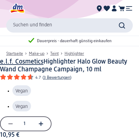
Suchen und finden
Dauerpreis - dauerhaft günstig einkaufen
Startseite
Make-up
Teint
Highlighter
e.l.f. Cosmetics
Highlighter Halo Glow Beauty
Wand Champagne Campaign, 10 ml
4.7
(
3 Bewertungen
)
Vegan
Vegan
10,95 €