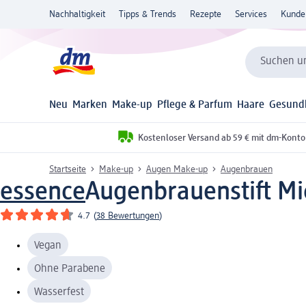
Nachhaltigkeit
Tipps & Trends
Rezepte
Services
Kunde
Suchen un
Neu
Marken
Make-up
Pflege & Parfum
Haare
Gesund
Kostenloser Versand ab 59 € mit dm-Konto
Startseite
Make-up
Augen Make-up
Augenbrauen
essence
Augenbrauenstift Mi
4.7
(
38 Bewertungen
)
Vegan
Ohne Parabene
Wasserfest