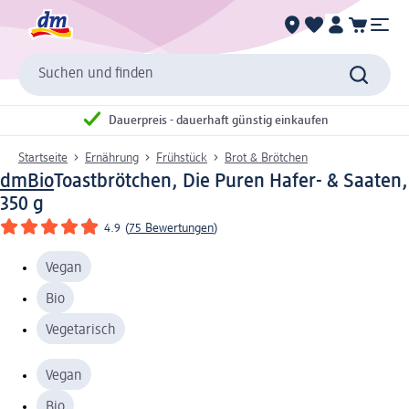
Suchen und finden
Dauerpreis - dauerhaft günstig einkaufen
Startseite
Ernährung
Frühstück
Brot & Brötchen
dmBio
Toastbrötchen, Die Puren Hafer- & Saaten,
350 g
4.9
(
75 Bewertungen
)
Vegan
Bio
Vegetarisch
Vegan
Bio