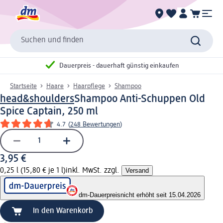
Suchen und finden
Dauerpreis - dauerhaft günstig einkaufen
Startseite
Haare
Haarpflege
Shampoo
head&shoulders
Shampoo Anti-Schuppen Old
Spice Captain, 250 ml
4.7
(
248 Bewertungen
)
3,95 €
0,25 l (15,80 € je 1 l)
inkl. MwSt. zzgl.
Versand
dm-Dauerpreis
nicht erhöht seit 15.04.2026
In den Warenkorb