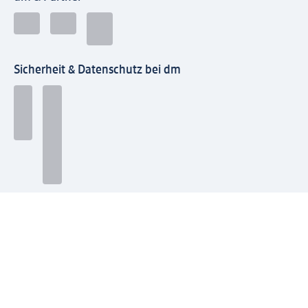
Sicherheit & Datenschutz bei dm
Zahlungsarten bei dm
Bei dm-med können die Zahlungsarten abweichen.