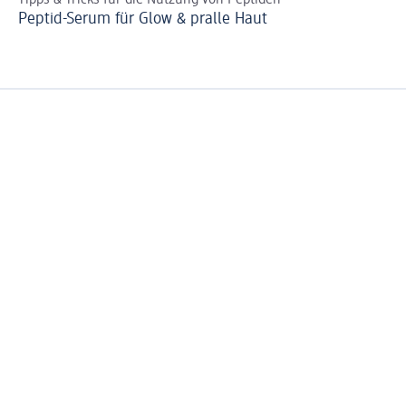
Tipps & Tricks für die Nutzung von Peptiden
Das
Peptid-Serum für Glow & pralle Haut
Ge