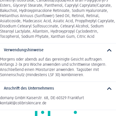
Dimethyl Isosorbide, Candelilla/Jojoba/Rice Bran Polyglyceryl-3
Esters, Glyceryl Stearate, Panthenol, Caprylyl Caprylate/Caprate,
Bakuchiol, Hydroxypinacolone Retinoate, Sodium Hyaluronate,
Helianthus Annuus (Sunflower) Seed Oil, Retinol, Retinal,
Asiaticoside, Madecassic Acid, Asiatic Acid, Propylheptyl Caprylate,
Disodium Cetearyl Sulfosuccinate, Cetearyl Alcohol, Sodium
Stearoyl Lactylate, Allantoin, Hydroxypropyl Cyclodextrin,
Tocopherol, Sodium Phytate, Xanthan Gum, Citric Acid
Verwendungshinweise
Morgens oder abends auf das gereinigte Gesicht auftragen.
Anfangs 2-3x pro Woche anwenden und schrittweise steigern.
Anschließend einen Moisturizer anwenden. Tagsüber mit
Sonnenschutz (mindestens LSF 30) kombinieren.
Anschrift des Unternehmens
domany GmbH Kaiserstr. 68, DE-60329 Frankfurt
kontakt@colibriskincare.de