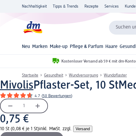
Nachhaltigkeit
Tipps & Trends
Rezepte
Services
Kunde
Suchen un
Neu
Marken
Make-up
Pflege & Parfum
Haare
Gesund
Kostenloser Versand ab 59 € mit dm-Konto
Startseite
Gesundheit
Wundversorgung
Wundpflaster
Mivolis
Pflaster-Set, 10 St
Med
4.7
(
50 Bewertungen
)
0,75 €
10 St (0,08 € je 1 St)
inkl. MwSt. zzgl.
Versand