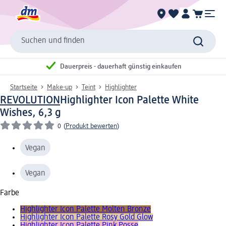
Suchen und finden
Dauerpreis - dauerhaft günstig einkaufen
Startseite
Make-up
Teint
Highlighter
REVOLUTION
Highlighter Icon Palette White
Wishes, 6,3 g
0
(
Produkt bewerten
)
Vegan
Vegan
Farbe
Highlighter Icon Palette Molten Bronze
Highlighter Icon Palette Rosy Gold Glow
Highlighter Icon Palette Pink Posse