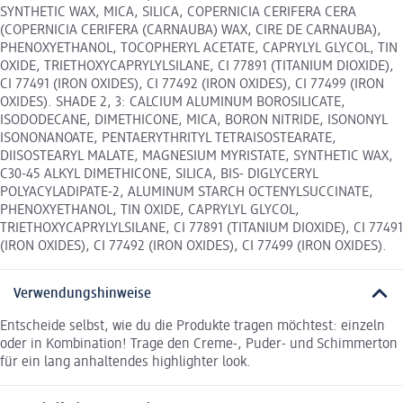
SYNTHETIC WAX, MICA, SILICA, COPERNICIA CERIFERA CERA
(COPERNICIA CERIFERA (CARNAUBA) WAX, CIRE DE CARNAUBA),
PHENOXYETHANOL, TOCOPHERYL ACETATE, CAPRYLYL GLYCOL, TIN
OXIDE, TRIETHOXYCAPRYLYLSILANE, CI 77891 (TITANIUM DIOXIDE),
CI 77491 (IRON OXIDES), CI 77492 (IRON OXIDES), CI 77499 (IRON
OXIDES). SHADE 2, 3: CALCIUM ALUMINUM BOROSILICATE,
ISODODECANE, DIMETHICONE, MICA, BORON NITRIDE, ISONONYL
ISONONANOATE, PENTAERYTHRITYL TETRAISOSTEARATE,
DIISOSTEARYL MALATE, MAGNESIUM MYRISTATE, SYNTHETIC WAX,
C30-45 ALKYL DIMETHICONE, SILICA, BIS- DIGLYCERYL
POLYACYLADIPATE-2, ALUMINUM STARCH OCTENYLSUCCINATE,
PHENOXYETHANOL, TIN OXIDE, CAPRYLYL GLYCOL,
TRIETHOXYCAPRYLYLSILANE, CI 77891 (TITANIUM DIOXIDE), CI 77491
(IRON OXIDES), CI 77492 (IRON OXIDES), CI 77499 (IRON OXIDES).
Verwendungshinweise
Entscheide selbst, wie du die Produkte tragen möchtest: einzeln
oder in Kombination! Trage den Creme-, Puder- und Schimmerton
für ein lang anhaltendes highlighter look.