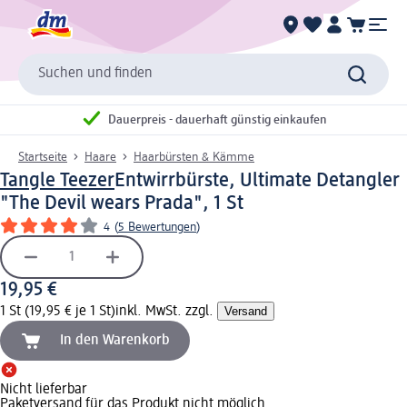
Suchen und finden
Dauerpreis - dauerhaft günstig einkaufen
Startseite
Haare
Haarbürsten & Kämme
Tangle Teezer
Entwirrbürste, Ultimate Detangler
"The Devil wears Prada", 1 St
4
(
5 Bewertungen
)
19,95 €
1 St (19,95 € je 1 St)
inkl. MwSt. zzgl.
Versand
In den Warenkorb
Nicht lieferbar
Paketversand für das Produkt nicht möglich