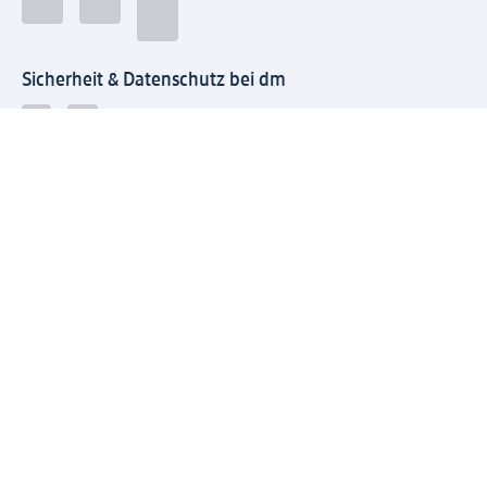
Sicherheit & Datenschutz bei dm
Zahlungsarten bei dm
Bei dm-med können die Zahlungsarten abweichen.