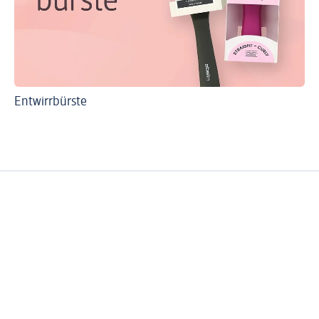
Entwirrbürste
So
Ha