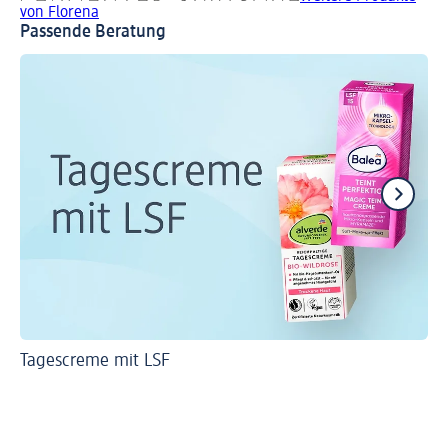
von Florena
Passende Beratung
Tagescreme mit LSF
Wi
Ge