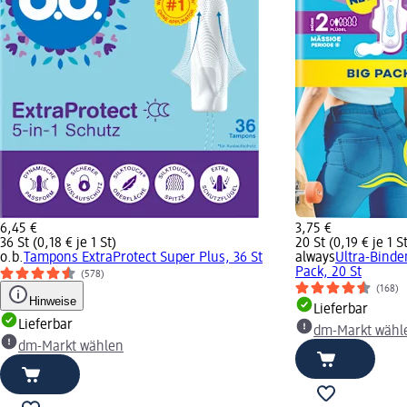
6,45 €
3,75 €
36 St (0,18 € je 1 St)
20 St (0,19 € je 1 S
o.b.
Tampons ExtraProtect Super Plus, 36 St
always
Ultra-Binde
Pack, 20 St
(578)
(168)
Hinweise
Lieferbar
Lieferbar
dm-Markt wähl
dm-Markt wählen