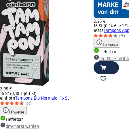
2,25 €
16 St (0,14 € je 1 St
Jessa
Tampons Appl
(75)
Hinweise
Lieferbar
dm-Markt wähl
2,95 €
16 St (0,18 € je 1 St)
einhorn
Tampons Bio Normalo, 16 St
(60)
Hinweise
Lieferbar
dm-Markt wählen