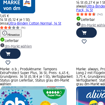
14 St (0,27 € je 1 S
always
Ultra-Binde
Pack, 14 St
(142)
1,65 €
14 St (0,12 € je 1 St)
Lieferbar
Jessa
Ultra-Binden Cotton Normal, 14 St
dm-Markt wähl
(96)
Hinweise
Lieferbar
dm-Markt wählen
Marke: o.b.; Produktname: Tampons
Marke: always; Pr
ExtraProtect Super Plus, 36 St; Preis: 6,45 €;
Long 2 mit Flügeln
Grundpreis: 36 St (0,18 € je 1 St); Verfügbarkeit:
3,75 €; Grundpreis:
Status grün Lieferbar, Status grau dm-Markt
Verfügbarkeit: Sta
wählen
grau dm-Markt wä