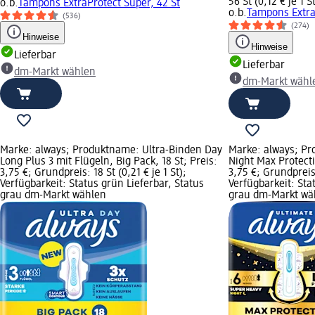
56 St (0,12 € je 1 S
o.b.
Tampons ExtraProtect Super, 42 St
o.b.
Tampons Extra
(536)
(274)
Hinweise
Hinweise
Lieferbar
Lieferbar
dm-Markt wählen
dm-Markt wähl
Marke: always; Produktname: Ultra-Binden Day
Marke: always; Pr
Long Plus 3 mit Flügeln, Big Pack, 18 St; Preis:
Night Max Protecti
3,75 €; Grundpreis: 18 St (0,21 € je 1 St);
3,75 €; Grundpreis: 
Verfügbarkeit: Status grün Lieferbar, Status
Verfügbarkeit: Sta
grau dm-Markt wählen
grau dm-Markt wä