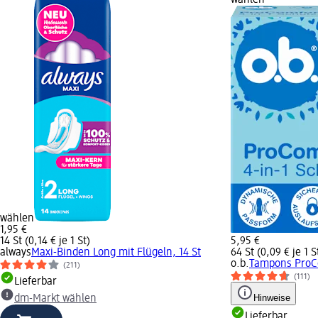
wählen
1,95 €
14 St (0,14 € je 1 St)
5,95 €
always
Maxi-Binden Long mit Flügeln, 14 St
64 St (0,09 € je 1 S
o.b.
Tampons ProCo
(211)
(111)
Lieferbar
Hinweise
dm-Markt wählen
Lieferbar