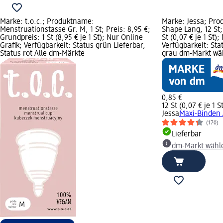
Marke: t.o.c.; Produktname:
Marke: Jessa; Pro
Menstruationstasse Gr. M, 1 St; Preis: 8,95 €;
Shape Lang, 12 St;
Grundpreis: 1 St (8,95 € je 1 St); Nur Online
St (0,07 € je 1 St)
Grafik; Verfügbarkeit: Status grün Lieferbar,
Verfügbarkeit: Sta
Status rot Alle dm-Märkte
grau dm-Markt wä
0,85 €
12 St (0,07 € je 1 S
Jessa
Maxi-Binden 
(170)
Lieferbar
dm-Markt wähl