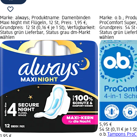
Marke: always; Produktname: Damenbinden
Marke: o.b.; Pro
Maxi Night mit Flügeln, 12 St; Preis: 1,95 €;
ProComfort Super, 
Grundpreis: 12 St (0,16 € je 1 St); Verfügbarkeit:
Grundpreis: 54 St (
Status grün Lieferbar, Status grau dm-Markt
Status grün Liefe
wählen
wählen
5,95 €
54 St (0,11 € je 1 St
o.b.
Tampons ProCo
1,95 €