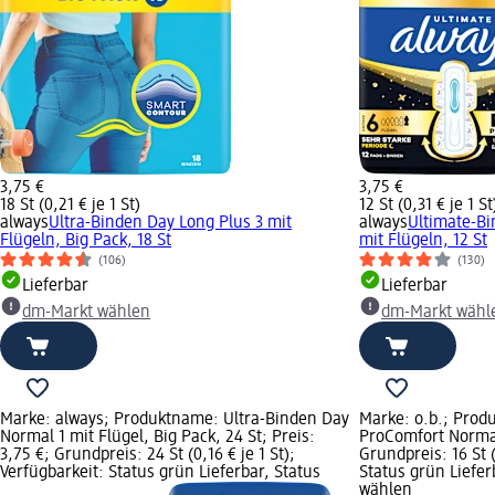
3,75 €
3,75 €
18 St (0,21 € je 1 St)
12 St (0,31 € je 1 St
always
Ultra-Binden Day Long Plus 3 mit
always
Ultimate-Bi
Flügeln, Big Pack, 18 St
mit Flügeln, 12 St
(106)
(130)
Lieferbar
Lieferbar
dm-Markt wählen
dm-Markt wähl
Marke: always; Produktname: Ultra-Binden Day
Marke: o.b.; Pro
Normal 1 mit Flügel, Big Pack, 24 St; Preis:
ProComfort Normal,
3,75 €; Grundpreis: 24 St (0,16 € je 1 St);
Grundpreis: 16 St (
Verfügbarkeit: Status grün Lieferbar, Status
Status grün Liefe
wählen