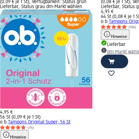
(0,09 € je 1 St); Verfügbarkeit: Status grün
(0,08 € je 1 St); V
Lieferbar, Status grau dm-Markt wählen
Lieferbar, Status
4,95 €
64 St (0,08 € je 1 S
o.b.
Tampons Origi
(106)
Hinweise
Lieferbar
dm-Markt wähl
4,95 €
56 St (0,09 € je 1 St)
o.b.
Tampons Original Super, 56 St
(74)
Hinweise