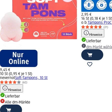
2,95 €
16 St (0,18 € je 1 St
o.b.
Tampons ProCo
(21)
Hinweise
Lieferbar
dm-Markt wähl
9,45 €
10 St (0,95 € je 1 St)
nevernot
Soft-Tampons, 10 St
(62)
Hinweise
Lieferbar
Alle dm-Märkte