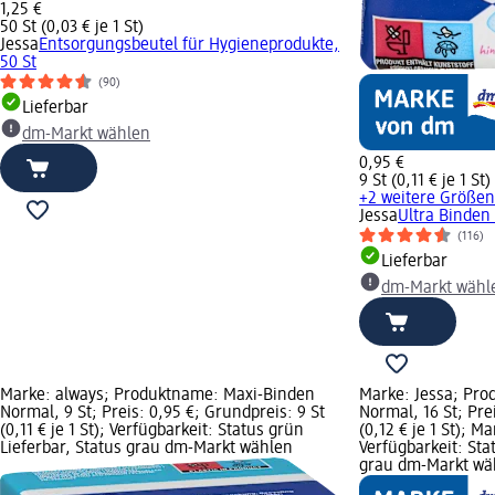
1,25 €
50 St (0,03 € je 1 St)
Jessa
Entsorgungsbeutel für Hygieneprodukte,
50 St
(90)
Lieferbar
dm-Markt wählen
0,95 €
9 St (0,11 € je 1 St)
+2 weitere Größen
Jessa
Ultra Binden 
(116)
Lieferbar
dm-Markt wähl
Marke: always; Produktname: Maxi-Binden
Marke: Jessa; Pr
Normal, 9 St; Preis: 0,95 €; Grundpreis: 9 St
Normal, 16 St; Prei
(0,11 € je 1 St); Verfügbarkeit: Status grün
(0,12 € je 1 St); M
Lieferbar, Status grau dm-Markt wählen
Verfügbarkeit: Sta
grau dm-Markt wä