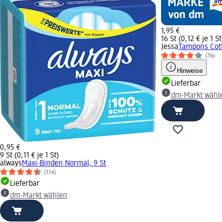
1,95 €
16 St (0,12 € je 1 St
Jessa
Tampons Cott
(76)
Hinweise
Lieferbar
dm-Markt wähl
0,95 €
9 St (0,11 € je 1 St)
always
Maxi-Binden Normal, 9 St
(114)
Lieferbar
dm-Markt wählen