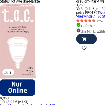
Status rot Alle dm-Märkte
grau dm-Markt wä
3,25 €
30 St (0,11 € je 1 St
pelzy PROTECT
Woc
Vlieswindeln, 30 S
(400)
Lieferbar
dm-Markt wähl
8,95 €
1 St (8,95 € je 1 St)