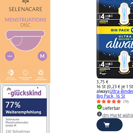
3,75 €
16 St (0,23 € je 1 St
always
Ultra-Binde
Big Pack, 16 St
(70)
Lieferbar
dm-Markt wähl