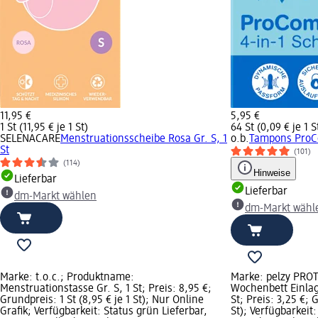
11,95 €
5,95 €
1 St (11,95 € je 1 St)
64 St (0,09 € je 1 S
SELENACARE
Menstruationsscheibe Rosa Gr. S, 1
o.b.
Tampons ProCo
St
(101)
(114)
Hinweise
Lieferbar
Lieferbar
dm-Markt wählen
dm-Markt wähl
Marke: t.o.c.; Produktname:
Marke: pelzy PRO
Menstruationstasse Gr. S, 1 St; Preis: 8,95 €;
Wochenbett Einlag
Grundpreis: 1 St (8,95 € je 1 St); Nur Online
St; Preis: 3,25 €; 
Grafik; Verfügbarkeit: Status grün Lieferbar,
St); Verfügbarkeit: