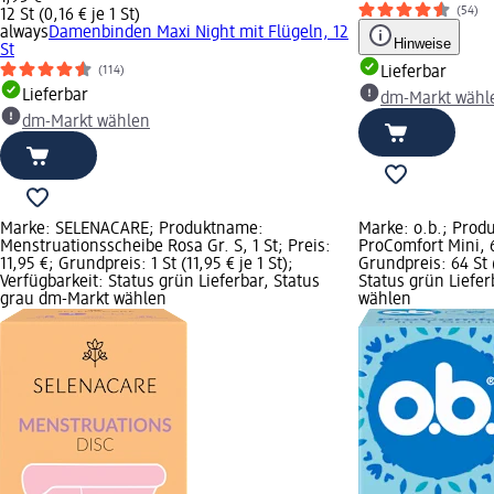
(54)
12 St (0,16 € je 1 St)
always
Damenbinden Maxi Night mit Flügeln, 12
Hinweise
St
Lieferbar
(114)
Lieferbar
dm-Markt wähl
dm-Markt wählen
Marke: SELENACARE; Produktname:
Marke: o.b.; Pro
Menstruationsscheibe Rosa Gr. S, 1 St; Preis:
ProComfort Mini, 6
11,95 €; Grundpreis: 1 St (11,95 € je 1 St);
Grundpreis: 64 St (
Verfügbarkeit: Status grün Lieferbar, Status
Status grün Liefe
grau dm-Markt wählen
wählen