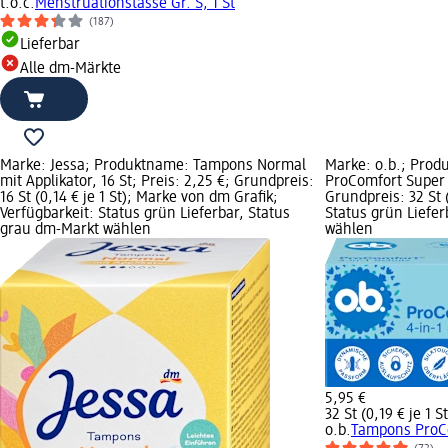
t.o.c.
Menstruationstasse Gr. S, 1 St
(187)
Lieferbar
Alle dm-Märkte
Marke: Jessa; Produktname: Tampons Normal
Marke: o.b.; Pro
mit Applikator, 16 St; Preis: 2,25 €; Grundpreis:
ProComfort Super P
16 St (0,14 € je 1 St); Marke von dm Grafik;
Grundpreis: 32 St (
Verfügbarkeit: Status grün Lieferbar, Status
Status grün Liefe
grau dm-Markt wählen
wählen
5,95 €
32 St (0,19 € je 1 St
o.b.
Tampons ProCo