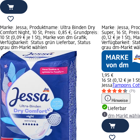
Marke: Jessa; Produktname: Ultra Binden Dry
Marke: Jessa; Pr
Comfort Night, 10 St; Preis: 0,85 €; Grundpreis:
Super, 16 St; Preis
10 St (0,09 € je 1 St); Marke von dm Grafik;
(0,12 € je 1 St); M
Verfügbarkeit: Status grün Lieferbar, Status
Verfügbarkeit: Sta
grau dm-Markt wählen
grau dm-Markt wä
1,95 €
16 St (0,12 € je 1 St
Jessa
Tampons Cott
(71)
Hinweise
Lieferbar
dm-Markt wähl