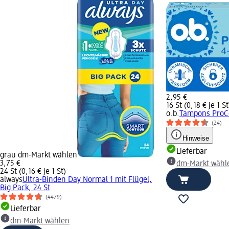
2,95 €
16 St (0,18 € je 1 St
o.b.
Tampons ProCo
(24)
Hinweise
Lieferbar
grau dm-Markt wählen
3,75 €
dm-Markt wähl
24 St (0,16 € je 1 St)
always
Ultra-Binden Day Normal 1 mit Flügel,
Big Pack, 24 St
(4479)
Lieferbar
dm-Markt wählen