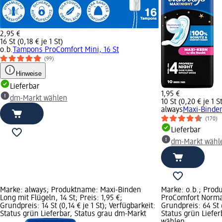
2,95 €
16 St (0,18 € je 1 St)
o.b.
Tampons ProComfort Mini, 16 St
(99)
Hinweise
Lieferbar
1,95 €
dm-Markt wählen
10 St (0,20 € je 1 S
always
Maxi-Binden
(170)
Lieferbar
dm-Markt wähl
Marke: always; Produktname: Maxi-Binden
Marke: o.b.; Pro
Long mit Flügeln, 14 St; Preis: 1,95 €;
ProComfort Normal,
Grundpreis: 14 St (0,14 € je 1 St); Verfügbarkeit:
Grundpreis: 64 St (
Status grün Lieferbar, Status grau dm-Markt
Status grün Liefe
wählen