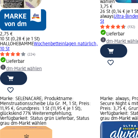
wählen
3,75 €
26 St (0,14 € je 1 S
always
Ultra-Binde
St
(132)
2,75 €
Lieferbar
10 St (0,28 € je 1 St)
dm-Markt wähl
HALLOHEBAMME
Wochenbetteinlagen natürlich,
10 St
(224)
Lieferbar
dm-Markt wählen
Marke: SELENACARE; Produktname:
Marke: always; Pr
Menstruationsscheibe Lila Gr. M, 1 St; Preis:
Secure Night 4 mit
11,95 €; Grundpreis: 1 St (11,95 € je 1 St);
Preis: 3,75 €; Grun
glückskind 77% Weiterempfehlung;
Verfügbarkeit: Sta
Verfügbarkeit: Status grün Lieferbar, Status
grau dm-Markt wä
grau dm-Markt wählen