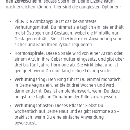
den Zervixschleim
, sodass Spermien Deine Eizelle kaum
noch erreichen können. Hier sind die gängigsten Optionen:
Pille:
Die Antibabypille ist das bekannteste
Verhütungsmittel. Du nimmst sie täglich ein, sie enthält
meist Östrogen und Gestagen, wobei die Minipille nur
Gestagen enthält. Sie ist bei korrekter Anwendung sehr
sicher und kann Ihren Zyklus regulieren.
Hormonspirale:
Diese Spirale wird von einer Ärztin oder
einem Arzt in Ihre Gebärmutter eingesetzt und gibt über
drei bis fünf Jahre Hormone ab. Sie wirkt lokal und ist
geeignet, wenn Du eine langfristige Lösung suchst.
Verhütungsring:
Den Ring führst Du einmal monatlich
in Deine Vagina ein, er bleibt drei Wochen und wird
dann entfernt. Das ist empfehlenswert, wenn Du dazu
neigst, die tägliche Einnahme der Pille zu vergessen.
Verhütungspflaster:
Dieses Pflaster klebst Du
wöchentlich auf Deine Haut und es gibt Hormone ab –
praktisch, wenn Du eine einfache Anwendung
bevorzugst.