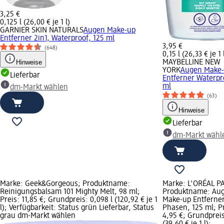
3,25 €
0,125 l (26,00 € je 1 l)
GARNIER SKIN NATURALS
Augen Make-up
Entferner 2in1, Waterproof, 125 ml
3,95 €
(648)
0,15 l (26,33 € je 1 
Hinweise
MAYBELLINE NEW
YORK
Augen Make
Lieferbar
Entferner Waterpr
ml
dm-Markt wählen
(63)
Hinweise
Lieferbar
dm-Markt wähl
Marke: Geek&Gorgeous; Produktname:
Marke: L'ORÉAL PA
Reinigungsbalsam 101 Mighty Melt, 98 ml;
Produktname: Au
Preis: 11,85 €; Grundpreis: 0,098 l (120,92 € je 1
Make-up Entferner
l); Verfügbarkeit: Status grün Lieferbar, Status
Phasen, 125 ml; Pr
grau dm-Markt wählen
4,95 €; Grundpreis