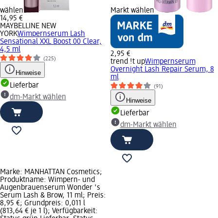
wählen
Markt wählen
14,95 €
MAYBELLINE NEW
YORK
Wimpernserum Lash
Sensational XXL Boost 00 Clear,
4,5 ml
2,95 €
(225)
trend !t up
Wimpernserum
Overnight Lash Repair Serum, 8
Hinweise
ml
Lieferbar
(91)
dm-Markt wählen
Hinweise
Lieferbar
dm-Markt wählen
Marke: MANHATTAN Cosmetics;
Produktname: Wimpern- und
Augenbrauenserum Wonder 's
Serum Lash & Brow, 11 ml; Preis:
8,95 €; Grundpreis: 0,011 l
(813,64 € je 1 l); Verfügbarkeit: