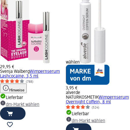
wählen
29,95 €
Svenja Walberg
Wimpernserum
Lashcocaine, 3,5 ml
(788)
3,95 €
Hinweise
alverde
NATURKOSMETIK
Wimpernserum
Lieferbar
Overnight Coffein, 8 ml
dm-Markt wählen
(524)
Lieferbar
dm-Markt wählen