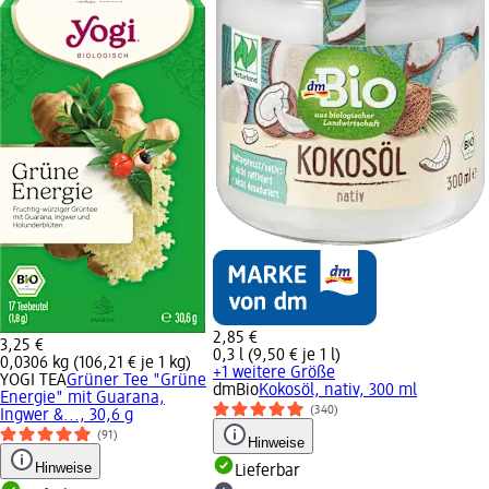
2,85 €
3,25 €
0,3 l (9,50 € je 1 l)
0,0306 kg (106,21 € je 1 kg)
+1 weitere Größe
YOGI TEA
Grüner Tee "Grüne
dmBio
Kokosöl, nativ, 300 ml
Energie" mit Guarana,
(340)
Ingwer &..., 30,6 g
(91)
Hinweise
Hinweise
Lieferbar