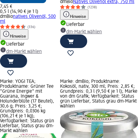
dmBio
Natives Olivenöl extra, 750 ml
7,45 €
(1238)
0,5 l (14,90 € je 1 l)
dmBio
natives Olivenöl, 500
Hinweise
ml
Lieferbar
(336)
dm-Markt wählen
Hinweise
Lieferbar
dm-Markt wählen
Marke: YOGI TEA;
Marke: dmBio; Produktname:
Produktname: Grüner Tee
Kokosöl, nativ, 300 ml; Preis: 2,85 €;
"Grüne Energie" mit
Grundpreis: 0,3 l (9,50 € je 1 l); Marke
Guarana, Ingwer &
von dm Grafik; Verfügbarkeit: Status
Holunderblüte (17 Beutel),
grün Lieferbar, Status grau dm-Markt
30,6 g; Preis: 3,25 €;
wählen
Grundpreis: 0,0306 kg
(106,21 € je 1 kg);
Verfügbarkeit: Status grün
Lieferbar, Status grau dm-
Markt wählen