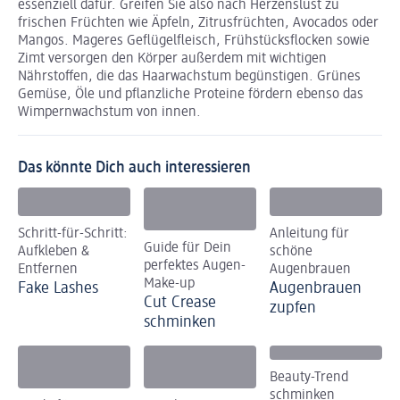
essenziell dafür. Greifen Sie also nach Herzenslust zu
frischen Früchten wie Äpfeln, Zitrusfrüchten, Avocados oder
Mangos. Mageres Geflügelfleisch, Frühstücksflocken sowie
Zimt versorgen den Körper außerdem mit wichtigen
Nährstoffen, die das Haarwachstum begünstigen. Grünes
Gemüse, Öle und pflanzliche Proteine fördern ebenso das
Wimpernwachstum von innen.
Das könnte Dich auch interessieren
Schritt-für-Schritt:
Anleitung für
Guide für Dein
Aufkleben &
schöne
perfektes Augen-
Entfernen
Augenbrauen
Make-up
Fake Lashes
Augenbrauen
Cut Crease
zupfen
schminken
Beauty-Trend
schminken