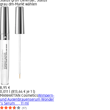
Status grün Lieferbar, Status
grau dm-Markt wählen
8,95 €
0,011 l (813,64 € je 1 l)
MANHATTAN Cosmetics
Wimpern-
und Augenbrauenserum Wonder
's Serum..., 11 ml
(97)