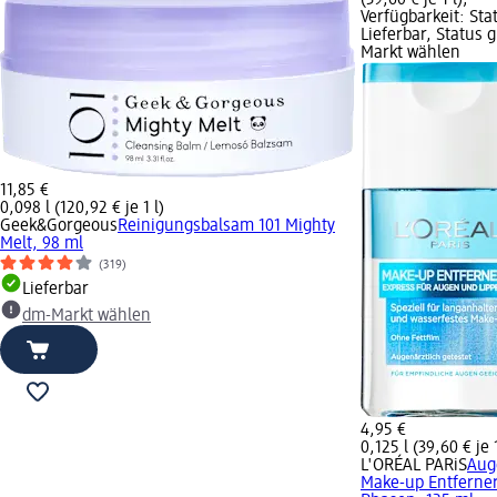
(39,60 € je 1 l);
Verfügbarkeit: Sta
Lieferbar, Status 
Markt wählen
11,85 €
0,098 l (120,92 € je 1 l)
Geek&Gorgeous
Reinigungsbalsam 101 Mighty
Melt, 98 ml
(319)
Lieferbar
dm-Markt wählen
4,95 €
0,125 l (39,60 € je 1
L'ORÉAL PARiS
Aug
Make-up Entferner