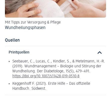
Mit Tipps zur Versorgung & Pflege
Li
Wundheilungsphasen
Sc
Quellen
Printquellen
Seebauer, C., Lucas, C., Kindler, S., & Metelmann, H.-R.
(2019). Wundmanagement – Biologie und Störung der
Wundheilung. Der Diabetologe, 15(5), 479–491.
https://doi.org/10.1007/s11428-019-0510-8
Keggenhoff F. (2021). Erste Hilfe – Das offizielle
Handbuch. Südwest.