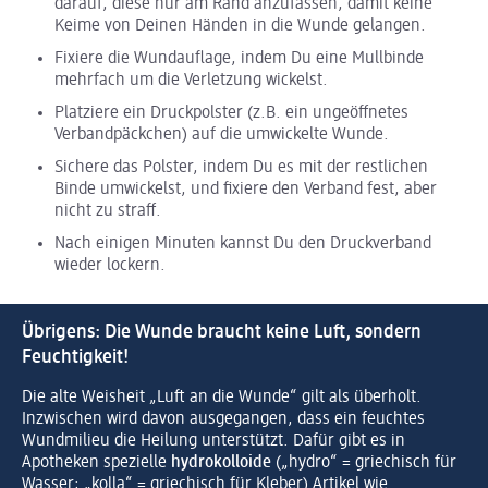
darauf, diese nur am Rand anzufassen, damit keine
Keime von Deinen Händen in die Wunde gelangen.
Fixiere die Wundauflage, indem Du eine Mullbinde
mehrfach um die Verletzung wickelst.
Platziere ein Druckpolster (z.B. ein ungeöffnetes
Verbandpäckchen) auf die umwickelte Wunde.
Sichere das Polster, indem Du es mit der restlichen
Binde umwickelst, und fixiere den Verband fest, aber
nicht zu straff.
Nach einigen Minuten kannst Du den Druckverband
wieder lockern.
Übrigens: Die Wunde braucht keine Luft, sondern
Feuchtigkeit!
Die alte Weisheit „Luft an die Wunde“ gilt als überholt.
Inzwischen wird davon ausgegangen, dass ein feuchtes
Wundmilieu die Heilung unterstützt. Dafür gibt es in
Apotheken spezielle
hydrokolloide
(„hydro“ = griechisch für
Wasser; „kolla“ = griechisch für Kleber) Artikel wie