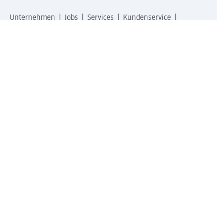
Unternehmen
Jobs
Services
Kundenservice
Geschäftskunden
dm & Partner
Sicherheit & Datenschutz bei dm
Zahlungsarten bei dm