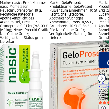
Marke: nasic; Produktname:
Marke: GeloProsed;
Marke
nasic Mometason
Produktname: GeloProsed
Produ
Heuschnupfenspray, 10 g;
Pulver zum Einnehmen, 10 St;
Erkäl
Rechtliche Kategorie:
Rechtliche Kategorie:
Eucaly
Apothekenpflichtiges
Apothekenpflichtiges
10/10 
Arzneimittel; Preis: 9,45 €;
Arzneimittel; Preis: 8,55 €;
Rechtl
Grundpreis: 0,01 kg (945,00 €
Grundpreis: 10 St (0,86 € je 1
Apothe
je 1 kg); Neues Produkt Grafik,
St); Nur Online Grafik;
Arznei
Nur Online Grafik;
Verfügbarkeit: Status grün
Arznei
Verfügbarkeit: Status grün
Lieferbar
Grundp
Lieferbar
je 1 k
Verfüg
Liefer
7,15 €
0,05 k
Pinim
Erkäl
Eucaly
g
Apot
Arznei
Arznei