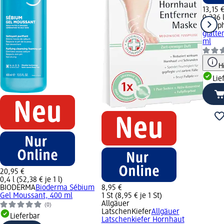
13,15 
0,236 l
Cetaph
glätte
ml
H
Lie
20,95 €
0,4 l (52,38 € je 1 l)
BIODERMA
Bioderma Sébium
8,95 €
Gel Moussant, 400 ml
1 St (8,95 € je 1 St)
Allgäuer
(0)
LatschenKiefer
Allgäuer
Lieferbar
Latschenkiefer Hornhaut