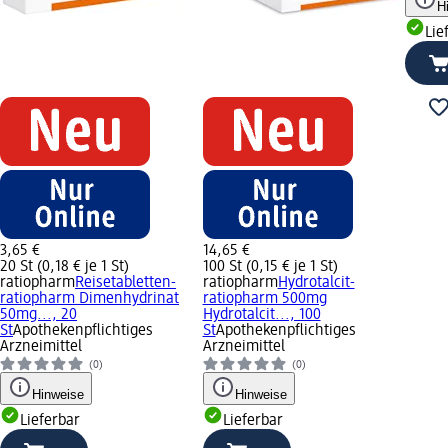
H
Lie
3,65 €
14,65 €
20 St (0,18 € je 1 St)
100 St (0,15 € je 1 St)
ratiopharm
Reisetabletten-
ratiopharm
Hydrotalcit-
ratiopharm Dimenhydrinat
ratiopharm 500mg
50mg..., 20
Hydrotalcit..., 100
St
Apothekenpflichtiges
St
Apothekenpflichtiges
Arzneimittel
Arzneimittel
(0)
(0)
Hinweise
Hinweise
Lieferbar
Lieferbar