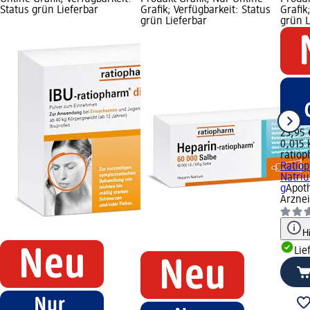
Status grün Lieferbar
Grafik; Verfügbarkeit: Status
Grafik
grün Lieferbar
grün L
23,95 
0,015 
ratio
Ratio
Natriu
g
Apot
Arznei
H
Lie