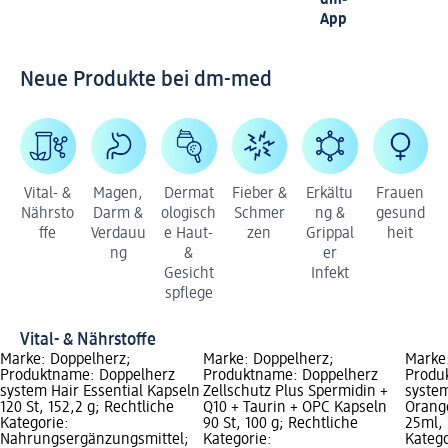
App
Neue Produkte bei dm-med
Vital- &
Magen,
Dermat
Fieber &
Erkältu
Frauen
Nährsto
Darm &
ologisch
Schmer
ng &
gesund
ffe
Verdauu
e Haut-
zen
Grippal
heit
ng
&
er
Gesicht
Infekt
spflege
Vital- & Nährstoffe
Marke: Doppelherz;
Marke: Doppelherz;
Marke
Produktname: Doppelherz
Produktname: Doppelherz
Produ
system Hair Essential Kapseln
Zellschutz Plus Spermidin +
syste
120 St, 152,2 g; Rechtliche
Q10 + Taurin + OPC Kapseln
Orange
Kategorie:
90 St, 100 g; Rechtliche
25ml, 
Nahrungsergänzungsmittel;
Kategorie:
Katego