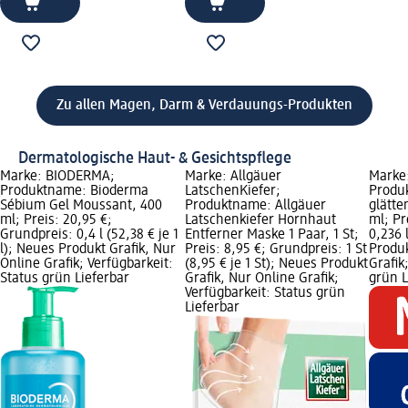
Zu allen Magen, Darm & Verdauungs-Produkten
Dermatologische Haut- & Gesichtspflege
Marke: BIODERMA;
Marke: Allgäuer
Marke:
Produktname: Bioderma
LatschenKiefer;
Produk
Sébium Gel Moussant, 400
Produktname: Allgäuer
glätte
ml; Preis: 20,95 €;
Latschenkiefer Hornhaut
ml; Pr
Grundpreis: 0,4 l (52,38 € je 1
Entferner Maske 1 Paar, 1 St;
0,236 
l); Neues Produkt Grafik, Nur
Preis: 8,95 €; Grundpreis: 1 St
Produk
Online Grafik; Verfügbarkeit:
(8,95 € je 1 St); Neues Produkt
Grafik
Status grün Lieferbar
Grafik, Nur Online Grafik;
grün L
Verfügbarkeit: Status grün
Lieferbar