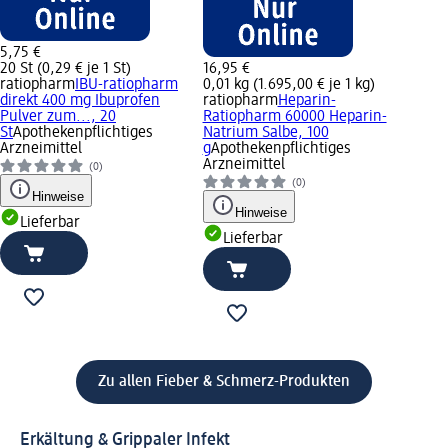
5,75 €
20 St (0,29 € je 1 St)
16,95 €
ratiopharm
IBU-ratiopharm
0,01 kg (1.695,00 € je 1 kg)
direkt 400 mg Ibuprofen
ratiopharm
Heparin-
Pulver zum..., 20
Ratiopharm 60000 Heparin-
St
Apothekenpflichtiges
Natrium Salbe, 100
Arzneimittel
g
Apothekenpflichtiges
Arzneimittel
(0)
(0)
Hinweise
Hinweise
Lieferbar
Lieferbar
Zu allen Fieber & Schmerz-Produkten
Erkältung & Grippaler Infekt