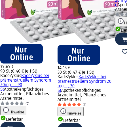
20 mg/
g
Apot
Arznei
H
Lie
35,65 €
14,15 €
90 St (0,40 € je 1 St)
30 St (0,47 € je 1 St)
KadeZyklus
KadeZyklus bei
KadeZyklus
KadeZyklus bei
prämenstruellem Syndrom
prämestruellem Syndrom 20
20mg..., 90
mg..., 30
St
Apothekenpflichtiges
St
Apothekenpflichtiges
Arzneimittel, Pflanzliches
Arzneimittel, Pflanzliches
Arzneimittel
Arzneimittel
(0)
(1)
Hinweise
Hinweise
Lieferbar
Lieferbar