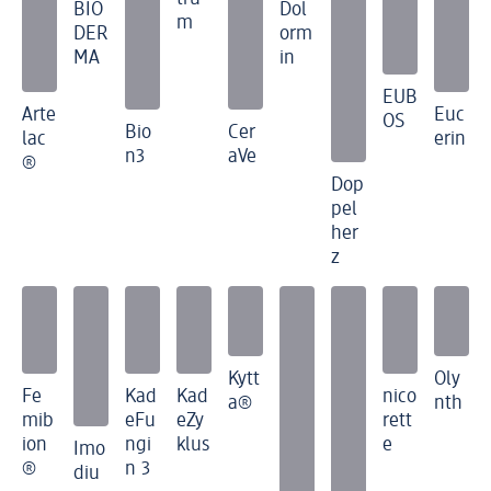
BIO
Dol
m
DER
orm
MA
in
EUB
Arte
Euc
OS
Bio
Cer
lac
erin
n3
aVe
®
Dop
pel
her
z
Kytt
Oly
Fe
Kad
Kad
nico
a®
nth
mib
eFu
eZy
rett
ion
ngi
klus
e
Imo
®
n 3
diu