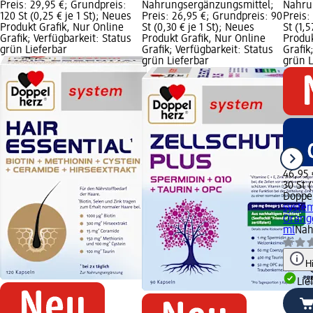
Preis: 29,95 €; Grundpreis:
Nahrungsergänzungsmittel;
Nahru
120 St (0,25 € je 1 St); Neues
Preis: 26,95 €; Grundpreis: 90
Preis:
Produkt Grafik, Nur Online
St (0,30 € je 1 St); Neues
St (1,5
Grafik; Verfügbarkeit: Status
Produkt Grafik, Nur Online
Produk
grün Lieferbar
Grafik; Verfügbarkeit: Status
Grafik
grün Lieferbar
grün L
46,95 
30 St (
Doppe
syste
Orange
ml
Nah
H
Lie