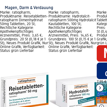
Magen, Darm & Verdauung
Marke: ratiopharm;
Marke: ratiopharm;
Marke
Produktname: Reisetabletten-
Produktname: Hydrotalcit-
Produ
ratiopharm Dimenhydrinat
ratiopharm 500mg Hydrotalcit
Tablet
50mg Tabletten, 20 St;
Kautabletten, 100 St;
Katego
Rechtliche Kategorie:
Rechtliche Kategorie:
Preis:
Apothekenpflichtiges
Apothekenpflichtiges
St (0,
Arzneimittel; Preis: 3,65 €;
Arzneimittel; Preis: 14,65 €;
Produk
Grundpreis: 20 St (0,18 € je 1
Grundpreis: 100 St (0,15 € je 1
Grafik
St); Neues Produkt Grafik, Nur
St); Neues Produkt Grafik, Nur
grün L
Online Grafik; Verfügbarkeit:
Online Grafik; Verfügbarkeit:
Status grün Lieferbar
Status grün Lieferbar
7,95 €
20 St (
ColoC
Tablet
St
Medi