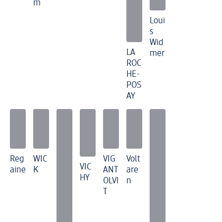
m
Loui
s
Wid
LA
mer
ROC
HE-
POS
AY
Reg
WIC
VIG
Volt
VIC
aine
K
ANT
are
HY
OLVI
n
T