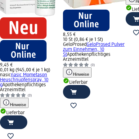
H
Lie
8,55 €
10 St (0,86 € je 1 St)
GeloProsed
GeloProsed Pulver
zum Einnehmen, 10
St
Apothekenpflichtiges
Arzneimittel
9,45 €
(0)
0,01 kg (945,00 € je 1 kg)
Hinweise
nasic
nasic Mometason
Heuschnupfenspray, 10
Lieferbar
g
Apothekenpflichtiges
Arzneimittel
(0)
Hinweise
Lieferbar