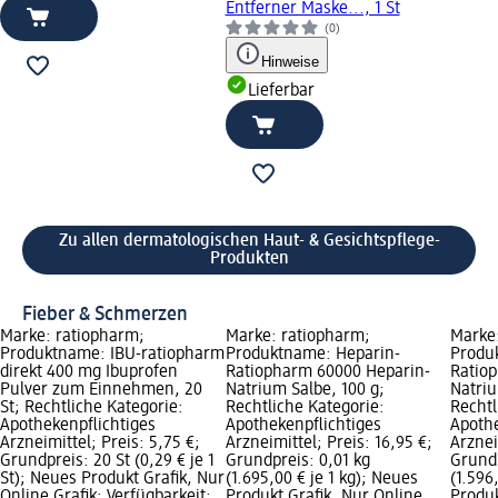
Entferner Maske..., 1 St
(0)
Hinweise
Lieferbar
Zu allen dermatologischen Haut- & Gesichtspflege-
Produkten
Fieber & Schmerzen
Marke: ratiopharm;
Marke: ratiopharm;
Marke
Produktname: IBU-ratiopharm
Produktname: Heparin-
Produ
direkt 400 mg Ibuprofen
Ratiopharm 60000 Heparin-
Ratio
Pulver zum Einnehmen, 20
Natrium Salbe, 100 g;
Natriu
St; Rechtliche Kategorie:
Rechtliche Kategorie:
Rechtl
Apothekenpflichtiges
Apothekenpflichtiges
Apothe
Arzneimittel; Preis: 5,75 €;
Arzneimittel; Preis: 16,95 €;
Arznei
Grundpreis: 20 St (0,29 € je 1
Grundpreis: 0,01 kg
Grundp
St); Neues Produkt Grafik, Nur
(1.695,00 € je 1 kg); Neues
(1.596
Online Grafik; Verfügbarkeit:
Produkt Grafik, Nur Online
Produk