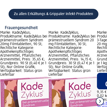
Zu allen Erkältungs & Grippaler Infekt-Produkten
Frauengesundheit
Marke: KadeZyklus;
Marke: KadeZyklus;
Marke
Produktname: KadeZyklus bei
Produktname: KadeZyklus bei
Produ
prämenstruellem Syndrom
prämestruellem Syndrom 20
3-Tag
20mg Filmtabletten, 90 St;
mg Filmtabletten, 30 St;
20 mg/
Rechtliche Kategorie:
Rechtliche Kategorie:
Rechtl
Apothekenpflichtiges
Apothekenpflichtiges
Apothe
Arzneimittel, Pflanzliches
Arzneimittel, Pflanzliches
Arznei
Arzneimittel; Preis: 35,65 €;
Arzneimittel; Preis: 14,15 €;
Grundp
Grundpreis: 90 St (0,40 € je 1
Grundpreis: 30 St (0,47 € je 1
je 1 k
St); Nur Online Grafik;
St); Nur Online Grafik;
Verfüg
Verfügbarkeit: Status grün
Verfügbarkeit: Status grün
Liefer
Lieferbar
Lieferbar
9,35 €
0,02 k
Canes
Tage-