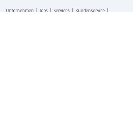
Unternehmen
Jobs
Services
Kundenservice
Geschäftskunden
dm & Partner
Sicherheit & Datenschutz bei dm
Zahlungsarten bei dm