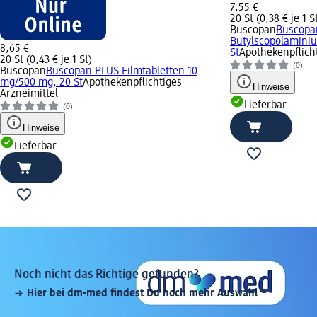
7,55 €
20 St (0,38 € je 1 S
Buscopan
Buscopa
Butylscopolamini
8,65 €
St
Apothekenpflicht
20 St (0,43 € je 1 St)
(0)
Buscopan
Buscopan PLUS Filmtabletten 10
mg/500 mg, 20 St
Apothekenpflichtiges
Hinweise
Arzneimittel
Lieferbar
(0)
Hinweise
Lieferbar
Noch nicht das Richtige gefunden?
Hier bei dm-med findest Du noch mehr Auswahl