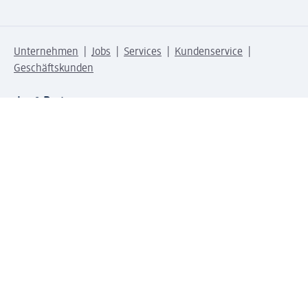
Unternehmen
Jobs
Services
Kundenservice
Geschäftskunden
dm & Partner
Sicherheit & Datenschutz bei dm
Zahlungsarten bei dm