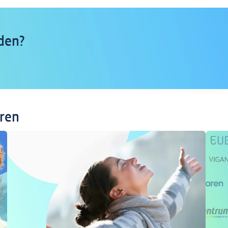
den?
eren