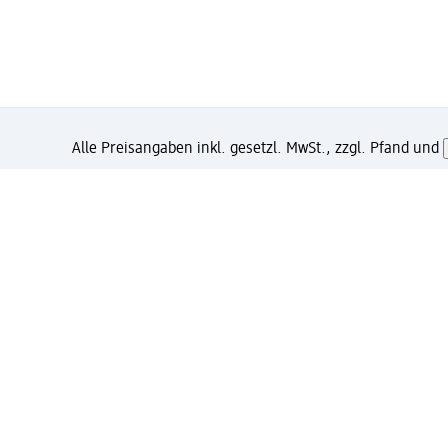
Alle Preisangaben inkl. gesetzl. MwSt., zzgl. Pfand und
Wie gefällt Dir diese Seite?
Unternehmen
Jobs
Services
Kundenservice
Ges
dm & Partner